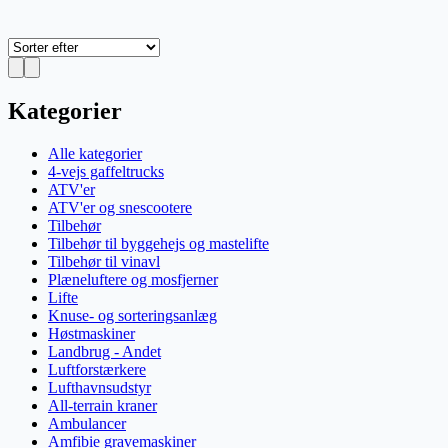
Kategorier
Alle kategorier
4-vejs gaffeltrucks
ATV'er
ATV'er og snescootere
Tilbehør
Tilbehør til byggehejs og mastelifte
Tilbehør til vinavl
Plæneluftere og mosfjerner
Lifte
Knuse- og sorteringsanlæg
Høstmaskiner
Landbrug - Andet
Luftforstærkere
Lufthavnsudstyr
All-terrain kraner
Ambulancer
Amfibie gravemaskiner