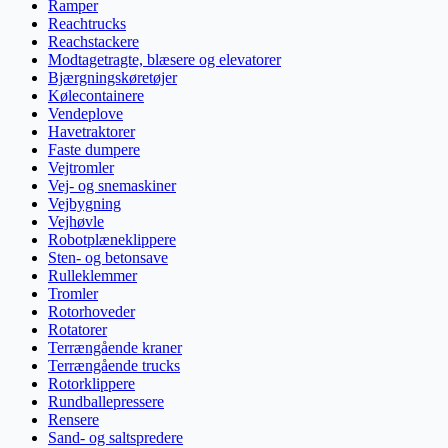
Ramper
Reachtrucks
Reachstackere
Modtagetragte, blæsere og elevatorer
Bjærgningskøretøjer
Kølecontainere
Vendeplove
Havetraktorer
Faste dumpere
Vejtromler
Vej- og snemaskiner
Vejbygning
Vejhøvle
Robotplæneklippere
Sten- og betonsave
Rulleklemmer
Tromler
Rotorhoveder
Rotatorer
Terrængående kraner
Terrængående trucks
Rotorklippere
Rundballepressere
Rensere
Sand- og saltspredere