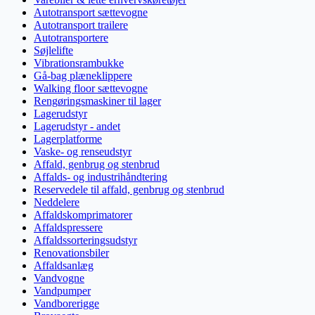
Autotransport sættevogne
Autotransport trailere
Autotransportere
Søjlelifte
Vibrationsrambukke
Gå-bag plæneklippere
Walking floor sættevogne
Rengøringsmaskiner til lager
Lagerudstyr
Lagerudstyr - andet
Lagerplatforme
Vaske- og renseudstyr
Affald, genbrug og stenbrud
Affalds- og industrihåndtering
Reservedele til affald, genbrug og stenbrud
Neddelere
Affaldskomprimatorer
Affaldspressere
Affaldssorteringsudstyr
Renovationsbiler
Affaldsanlæg
Vandvogne
Vandpumper
Vandborerigge