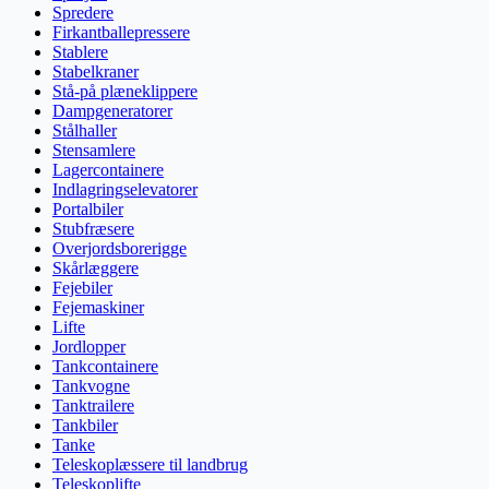
Spredere
Firkantballepressere
Stablere
Stabelkraner
Stå-på plæneklippere
Dampgeneratorer
Stålhaller
Stensamlere
Lagercontainere
Indlagringselevatorer
Portalbiler
Stubfræsere
Overjordsborerigge
Skårlæggere
Fejebiler
Fejemaskiner
Lifte
Jordlopper
Tankcontainere
Tankvogne
Tanktrailere
Tankbiler
Tanke
Teleskoplæssere til landbrug
Teleskoplifte