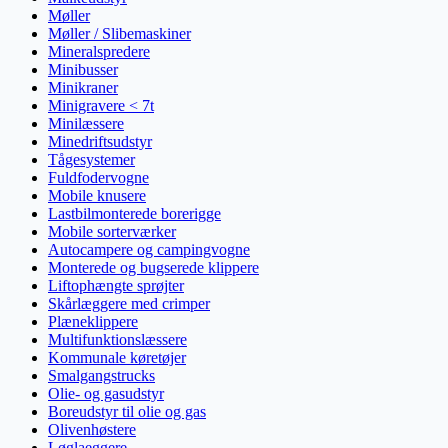
Møller
Møller / Slibemaskiner
Mineralspredere
Minibusser
Minikraner
Minigravere < 7t
Minilæssere
Minedriftsudstyr
Tågesystemer
Fuldfodervogne
Mobile knusere
Lastbilmonterede borerigge
Mobile sorterværker
Autocampere og campingvogne
Monterede og bugserede klippere
Liftophængte sprøjter
Skårlæggere med crimper
Plæneklippere
Multifunktionslæssere
Kommunale køretøjer
Smalgangstrucks
Olie- og gasudstyr
Boreudstyr til olie og gas
Olivenhøstere
Løglaeggere