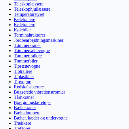
Teleskoplæssere
Teleskophjullæssere
Temperaturstyret
Køletrailere
Køletrailere
Kølebiler
Terminaltraktorer
Jordbearbejdningsmaskiner
Tømmerkraner
Tømmersættevogne
Tømmertrailere
Tømmerbiler
Tipsættevogne
Tiptrailere
Tiplastbiler
Tipvogne
Redskabsbærere
Bugserede vibrationstromler
Tårnkraner
Bjærgningskøretøjer
Bæltekraner
Bæltedumpere
Bælter, kæder og undervogne
Trækkere
Traktorer