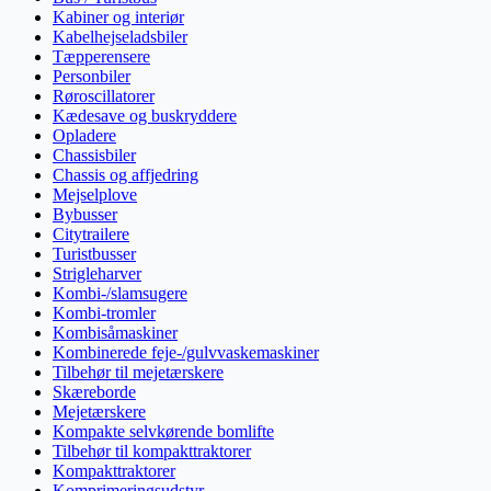
Kabiner og interiør
Kabelhejseladsbiler
Tæpperensere
Personbiler
Røroscillatorer
Kædesave og buskryddere
Opladere
Chassisbiler
Chassis og affjedring
Mejselplove
Bybusser
Citytrailere
Turistbusser
Strigleharver
Kombi-/slamsugere
Kombi-tromler
Kombisåmaskiner
Kombinerede feje-/gulvvaskemaskiner
Tilbehør til mejetærskere
Skæreborde
Mejetærskere
Kompakte selvkørende bomlifte
Tilbehør til kompakttraktorer
Kompakttraktorer
Komprimeringsudstyr