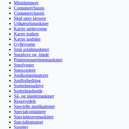
Minidumpere
Containerchassis
Containerchassis
Skid steer læssere
Udkørselsmaskiner
Kærre sættevogne
Kærre trailere
Kærre lastbiler
Gyllevogne
Små asfaltmaskiner
Sneplove og -blade
Pistepræpareringsmaskiner
Sneslynger
Snescootere
Jordkomprimatorer
Jordforbedring
Sorteringsudstyr
Sorteringsborde
Så- og plantemaskiner
Reservedele
Specielle applikationer
Specialcontainere
Specialgravemaskiner
Specialtransport
Sprøjter