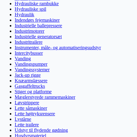
Hydrauliske rambukke
Hydrauliske spil
Hydraulik
Indendørs fejemaskiner
Industrielle ballepressere
Industrimotorer
Industrielle generatorsæt
Industritrailere
Instrumenter, måle- og automatiseringsudstyr
Intercitybusser
Vanding
Vandingspumper
Vandingssystemer
Jack-up rigge
Knæarmslæssere
Gasgaffeltrucks
Stiger og platforme
Mæglerstyrede rammemaskiner
Løvstrippere
Lette såmaskiner
Lette højtryksrensere
Lystårne
Lette trailere
Udstyr til flydende gødning
Husdyrsmateriel