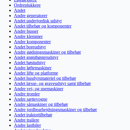
Ordreplukkere
Andet
Andre generatorer
Andet underjordisk udstyr
Andet tilbehør og komponenter
Andre busser
Andre klemmer
Andre komponenter
Andet boreudstyr
Andre gødningsmaskiner og tilbehør
Andet grønthøsterudstyr
Andet høstudstyr
Andre løftemaskiner
Andre lifte og platforme
Andet husdyrsmateriel og tilbehør
Andet læsse- og graveudstyr samt tilbehør
Andre vej- og snemaskiner
Andre tromler
Andre sættevogne
Andre såmaskiner og tilbehør
Andre jordbearbejdningsmaskiner og tilbehør
Andet traktortilbehør
Andre trailere
Andre lastbiler