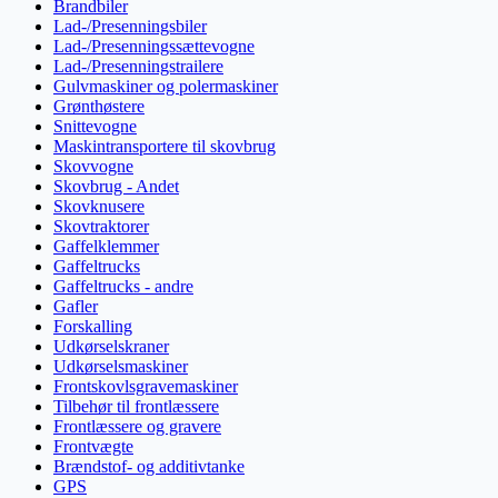
Brandbiler
Lad-/Presenningsbiler
Lad-/Presenningssættevogne
Lad-/Presenningstrailere
Gulvmaskiner og polermaskiner
Grønthøstere
Snittevogne
Maskintransportere til skovbrug
Skovvogne
Skovbrug - Andet
Skovknusere
Skovtraktorer
Gaffelklemmer
Gaffeltrucks
Gaffeltrucks - andre
Gafler
Forskalling
Udkørselskraner
Udkørselsmaskiner
Frontskovlsgravemaskiner
Tilbehør til frontlæssere
Frontlæssere og gravere
Frontvægte
Brændstof- og additivtanke
GPS