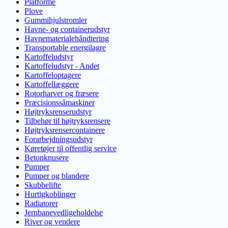
Platforme
Plove
Gummihjulstromler
Havne- og containerudstyr
Havnematerialehåndtering
Transportable energilagre
Kartoffeludstyr
Kartoffeludstyr - Andet
Kartoffeloptagere
Kartoffellæggere
Rotorharver og fræsere
Præcisionssåmaskiner
Højtryksrenserudstyr
Tilbehør til højtryksrensere
Højtryksrensercontainere
Forarbejdningsudstyr
Køretøjer til offentlig service
Betonknusere
Pumper
Pumper og blandere
Skubbelifte
Hurtigkoblinger
Radiatorer
Jernbanevedligeholdelse
River og vendere