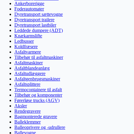
Ankerborerigge
Foderautomater
Dyretransport sættevogne
Dyretransport trailere
Dyretransport lastbiler
Leddede dumpere (ADT)
Knækarmslifte
Ledbusser
Koldfræsere
Asfaltvarmere
Tilbehør til asfaltmaskiner
Asfaltmaskiner
Asfaltblandeanlæg
Asfaltudlæggere
Asfaltgenbrugsmaskiner
Asfaltsplittere
Termocontainere til asfalt
Tilbehør og komponenter
Førerløse trucks (AGV)
Aksler
Rendegravere
Bagmonterede gravere
Balleklemmer
Balleoprivere og -udrullere
Ballevogne