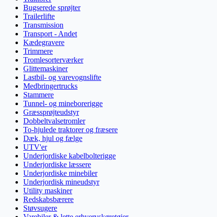
Bugserede sprøjter
Trailerlifte
Transmission
Transport - Andet
Kædegravere
Trimmere
Tromlesorterværker
Glittemaskiner
Lastbil- og varevognslifte
Medbringertrucks
Stammere
Tunnel- og mineborerigge
Græssprøjteudstyr
Dobbeltvalsetromler
To-hjulede traktorer og fræsere
Dæk, hjul og fælge
UTV'er
Underjordiske kabelbolterigge
Underjordiske læssere
Underjordiske minebiler
Underjordisk mineudstyr
Utility maskiner
Redskabsbærere
Støvsugere
Varebiler & lette erhvervskøretøjer