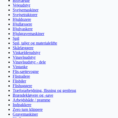
Brovaegte
Vejeudstyr
Svejsemaskiner
Svejsetraktorer
Hjuldozere
Hjullæssere
Hjulvaskere
Hjulgravemaskiner
Spil
Spil, taljer og materialelifte
Skårlæggere
Vinkælderudstyr
Vinavlsudstyr
Vinavlsudstyr - dele
Vintanke
Flis-sættevogne
Flistrailere
Flisbiler
Flishuggere
Træforarbejdning, flisning og genbrug
Brændekløvere og -save
Arbejdsbåde / pramme
Indpakkere
Zero turn klippere
Gravemaskiner