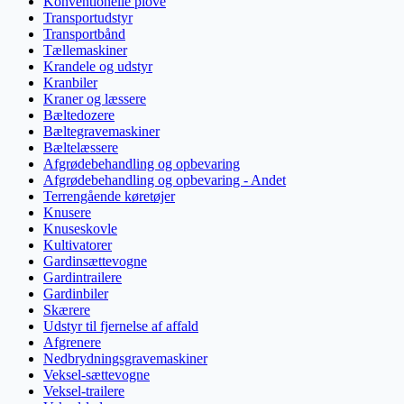
Konventionelle plove
Transportudstyr
Transportbånd
Tællemaskiner
Krandele og udstyr
Kranbiler
Kraner og læssere
Bæltedozere
Bæltegravemaskiner
Bæltelæssere
Afgrødebehandling og opbevaring
Afgrødebehandling og opbevaring - Andet
Terrengående køretøjer
Knusere
Knuseskovle
Kultivatorer
Gardinsættevogne
Gardintrailere
Gardinbiler
Skærere
Udstyr til fjernelse af affald
Afgrenere
Nedbrydningsgravemaskiner
Veksel-sættevogne
Veksel-trailere