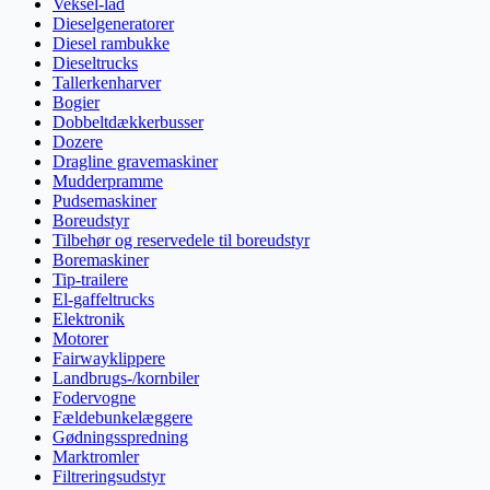
Veksel-lad
Dieselgeneratorer
Diesel rambukke
Dieseltrucks
Tallerkenharver
Bogier
Dobbeltdækkerbusser
Dozere
Dragline gravemaskiner
Mudderpramme
Pudsemaskiner
Boreudstyr
Tilbehør og reservedele til boreudstyr
Boremaskiner
Tip-trailere
El-gaffeltrucks
Elektronik
Motorer
Fairwayklippere
Landbrugs-/kornbiler
Fodervogne
Fældebunkelæggere
Gødningsspredning
Marktromler
Filtreringsudstyr