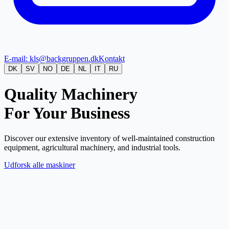
E-mail: kls@backgruppen.dk
Kontakt
DK
SV
NO
DE
NL
IT
RU
Quality Machinery
For Your Business
Discover our extensive inventory of well-maintained construction
equipment, agricultural machinery, and industrial tools.
Udforsk alle maskiner