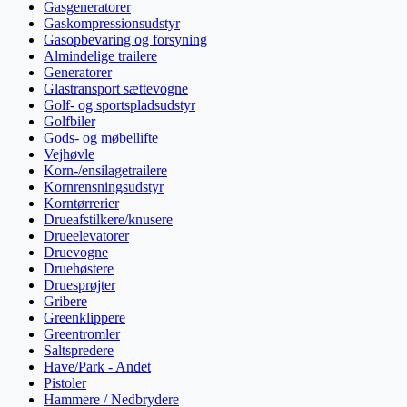
Gasgeneratorer
Gaskompressionsudstyr
Gasopbevaring og forsyning
Almindelige trailere
Generatorer
Glastransport sættevogne
Golf- og sportspladsudstyr
Golfbiler
Gods- og møbellifte
Vejhøvle
Korn-/ensilagetrailere
Kornrensningsudstyr
Korntørrerier
Drueafstilkere/knusere
Drueelevatorer
Druevogne
Druehøstere
Druesprøjter
Gribere
Greenklippere
Greentromler
Saltspredere
Have/Park - Andet
Pistoler
Hammere / Nedbrydere