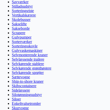
Savværker
Stilladsudstyr
Sorteringsriste
Vertikalskærere
Skolebusser
Sakselifte
Sakseborde
Scrapere
Gulvpumper
Sorterværker
Sorteringsskovle
Gulvvaskemaskiner
Selvmonterende kraner
Selvlæssende trailere
Selvkørende stablere
Selvkørende grønthøstere
Selvkørende sprøjter
Sættevogne
Ship-to-shore kraner
Skibscontainere
Sidelæssere
Silotømningsudstyr
Siloer
Enkeltvalsetromler
Skurvogne