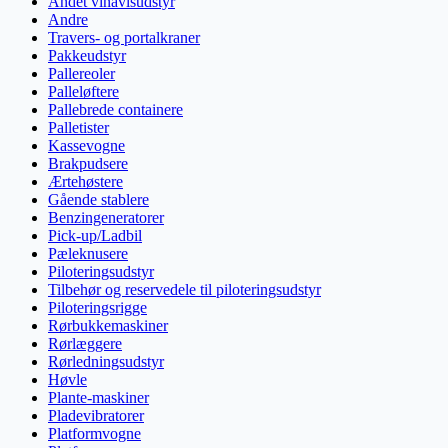
Andet vinavlsudstyr
Andre
Travers- og portalkraner
Pakkeudstyr
Pallereoler
Palleløftere
Pallebrede containere
Palletister
Kassevogne
Brakpudsere
Ærtehøstere
Gående stablere
Benzingeneratorer
Pick-up/Ladbil
Pæleknusere
Piloteringsudstyr
Tilbehør og reservedele til piloteringsudstyr
Piloteringsrigge
Rørbukkemaskiner
Rørlæggere
Rørledningsudstyr
Høvle
Plante-maskiner
Pladevibratorer
Platformvogne