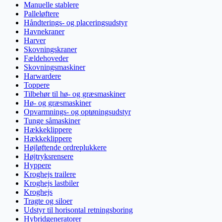
Manuelle stablere
Palleløftere
Håndterings- og placeringsudstyr
Havnekraner
Harver
Skovningskraner
Fældehoveder
Skovningsmaskiner
Harwardere
Toppere
Tilbehør til hø- og græsmaskiner
Hø- og græsmaskiner
Opvarmnings- og optøningsudstyr
Tunge såmaskiner
Hækkeklippere
Hækkeklippere
Højløftende ordreplukkere
Højtryksrensere
Hyppere
Kroghejs trailere
Kroghejs lastbiler
Kroghejs
Tragte og siloer
Udstyr til horisontal retningsboring
Hybridgeneratorer