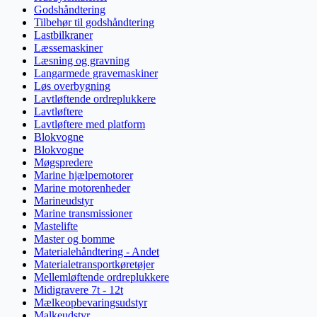
Godshåndtering
Tilbehør til godshåndtering
Lastbilkraner
Læssemaskiner
Læsning og gravning
Langarmede gravemaskiner
Løs overbygning
Lavtløftende ordreplukkere
Lavtløftere
Lavtløftere med platform
Blokvogne
Blokvogne
Møgspredere
Marine hjælpemotorer
Marine motorenheder
Marineudstyr
Marine transmissioner
Mastelifte
Master og bomme
Materialehåndtering - Andet
Materialetransportkøretøjer
Mellemløftende ordreplukkere
Midigravere 7t - 12t
Mælkeopbevaringsudstyr
Malkeudstyr