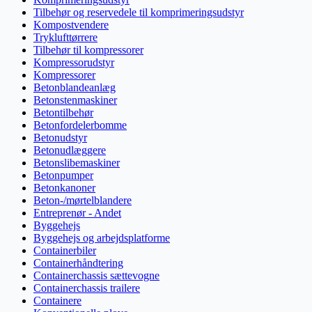
Tilbehør og reservedele til komprimeringsudstyr
Kompostvendere
Tryklufttørrere
Tilbehør til kompressorer
Kompressorudstyr
Kompressorer
Betonblandeanlæg
Betonstenmaskiner
Betontilbehør
Betonfordelerbomme
Betonudstyr
Betonudlæggere
Betonslibemaskiner
Betonpumper
Betonkanoner
Beton-/mørtelblandere
Entreprenør - Andet
Byggehejs
Byggehejs og arbejdsplatforme
Containerbiler
Containerhåndtering
Containerchassis sættevogne
Containerchassis trailere
Containere