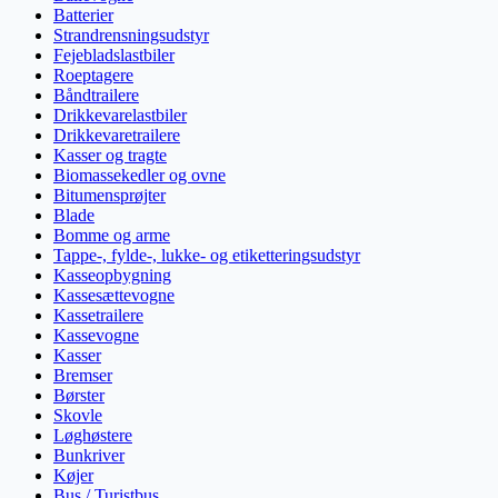
Batterier
Strandrensningsudstyr
Fejebladslastbiler
Roeptagere
Båndtrailere
Drikkevarelastbiler
Drikkevaretrailere
Kasser og tragte
Biomassekedler og ovne
Bitumensprøjter
Blade
Bomme og arme
Tappe-, fylde-, lukke- og etiketteringsudstyr
Kasseopbygning
Kassesættevogne
Kassetrailere
Kassevogne
Kasser
Bremser
Børster
Skovle
Løghøstere
Bunkriver
Køjer
Bus / Turistbus