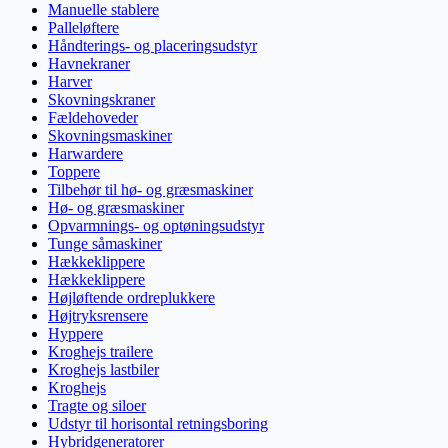
Manuelle stablere
Palleløftere
Håndterings- og placeringsudstyr
Havnekraner
Harver
Skovningskraner
Fældehoveder
Skovningsmaskiner
Harwardere
Toppere
Tilbehør til hø- og græsmaskiner
Hø- og græsmaskiner
Opvarmnings- og optøningsudstyr
Tunge såmaskiner
Hækkeklippere
Hækkeklippere
Højløftende ordreplukkere
Højtryksrensere
Hyppere
Kroghejs trailere
Kroghejs lastbiler
Kroghejs
Tragte og siloer
Udstyr til horisontal retningsboring
Hybridgeneratorer