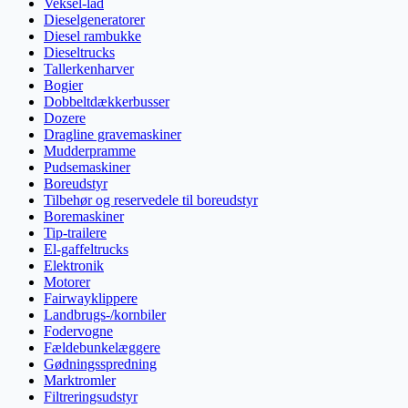
Veksel-lad
Dieselgeneratorer
Diesel rambukke
Dieseltrucks
Tallerkenharver
Bogier
Dobbeltdækkerbusser
Dozere
Dragline gravemaskiner
Mudderpramme
Pudsemaskiner
Boreudstyr
Tilbehør og reservedele til boreudstyr
Boremaskiner
Tip-trailere
El-gaffeltrucks
Elektronik
Motorer
Fairwayklippere
Landbrugs-/kornbiler
Fodervogne
Fældebunkelæggere
Gødningsspredning
Marktromler
Filtreringsudstyr