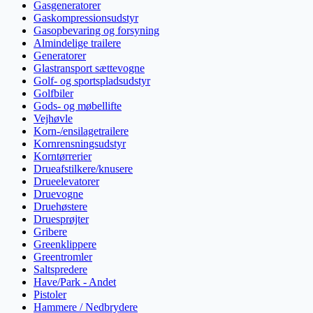
Gasgeneratorer
Gaskompressionsudstyr
Gasopbevaring og forsyning
Almindelige trailere
Generatorer
Glastransport sættevogne
Golf- og sportspladsudstyr
Golfbiler
Gods- og møbellifte
Vejhøvle
Korn-/ensilagetrailere
Kornrensningsudstyr
Korntørrerier
Drueafstilkere/knusere
Drueelevatorer
Druevogne
Druehøstere
Druesprøjter
Gribere
Greenklippere
Greentromler
Saltspredere
Have/Park - Andet
Pistoler
Hammere / Nedbrydere