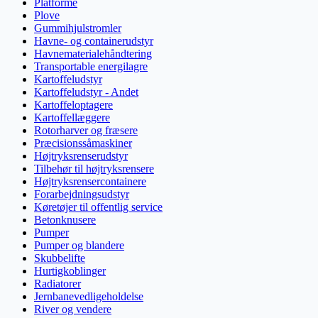
Platforme
Plove
Gummihjulstromler
Havne- og containerudstyr
Havnematerialehåndtering
Transportable energilagre
Kartoffeludstyr
Kartoffeludstyr - Andet
Kartoffeloptagere
Kartoffellæggere
Rotorharver og fræsere
Præcisionssåmaskiner
Højtryksrenserudstyr
Tilbehør til højtryksrensere
Højtryksrensercontainere
Forarbejdningsudstyr
Køretøjer til offentlig service
Betonknusere
Pumper
Pumper og blandere
Skubbelifte
Hurtigkoblinger
Radiatorer
Jernbanevedligeholdelse
River og vendere