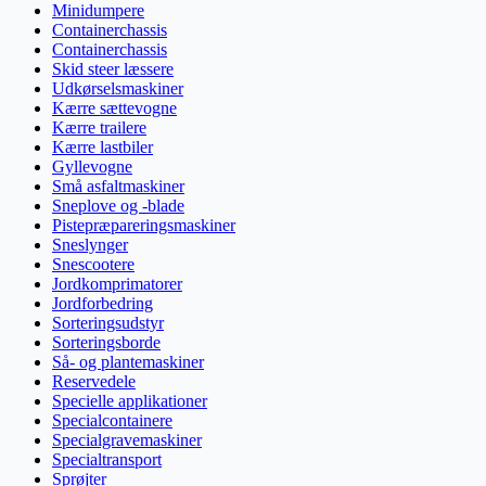
Minidumpere
Containerchassis
Containerchassis
Skid steer læssere
Udkørselsmaskiner
Kærre sættevogne
Kærre trailere
Kærre lastbiler
Gyllevogne
Små asfaltmaskiner
Sneplove og -blade
Pistepræpareringsmaskiner
Sneslynger
Snescootere
Jordkomprimatorer
Jordforbedring
Sorteringsudstyr
Sorteringsborde
Så- og plantemaskiner
Reservedele
Specielle applikationer
Specialcontainere
Specialgravemaskiner
Specialtransport
Sprøjter