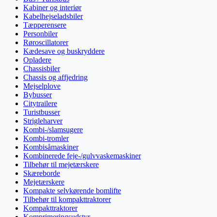
Kabiner og interiør
Kabelhejseladsbiler
Tæpperensere
Personbiler
Røroscillatorer
Kædesave og buskryddere
Opladere
Chassisbiler
Chassis og affjedring
Mejselplove
Bybusser
Citytrailere
Turistbusser
Strigleharver
Kombi-/slamsugere
Kombi-tromler
Kombisåmaskiner
Kombinerede feje-/gulvvaskemaskiner
Tilbehør til mejetærskere
Skæreborde
Mejetærskere
Kompakte selvkørende bomlifte
Tilbehør til kompakttraktorer
Kompakttraktorer
Komprimeringsudstyr