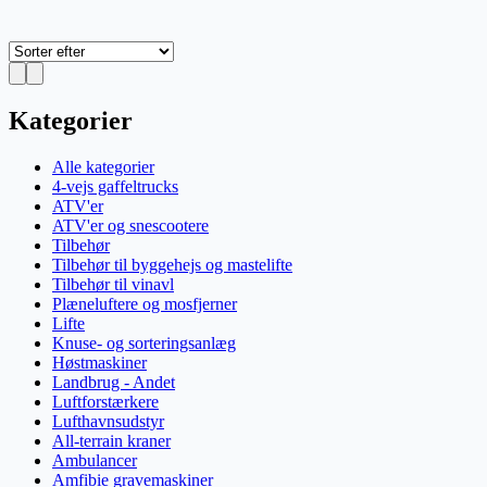
Kategorier
Alle kategorier
4-vejs gaffeltrucks
ATV'er
ATV'er og snescootere
Tilbehør
Tilbehør til byggehejs og mastelifte
Tilbehør til vinavl
Plæneluftere og mosfjerner
Lifte
Knuse- og sorteringsanlæg
Høstmaskiner
Landbrug - Andet
Luftforstærkere
Lufthavnsudstyr
All-terrain kraner
Ambulancer
Amfibie gravemaskiner