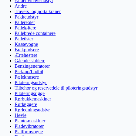
Andet vinavlsudstyr
Andre
Travers- og portalkraner
Pakkeudstyr
Pallereoler
Palleløftere
Pallebrede containere
Palletister
Kassevogne
Brakpudsere
Ærtehøstere
Gående stablere
Benzingeneratorer
Pick-up/Ladbil
Pæleknusere
Piloteringsudstyr
Tilbehør og reservedele til piloteringsudstyr
Piloteringsrigge
Rørbukkemaskiner
Rørlæggere
Rørledningsudstyr
Høvle
Plante-maskiner
Pladevibratorer
Platformvogne