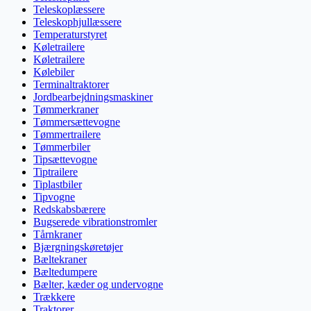
Teleskoplæssere
Teleskophjullæssere
Temperaturstyret
Køletrailere
Køletrailere
Kølebiler
Terminaltraktorer
Jordbearbejdningsmaskiner
Tømmerkraner
Tømmersættevogne
Tømmertrailere
Tømmerbiler
Tipsættevogne
Tiptrailere
Tiplastbiler
Tipvogne
Redskabsbærere
Bugserede vibrationstromler
Tårnkraner
Bjærgningskøretøjer
Bæltekraner
Bæltedumpere
Bælter, kæder og undervogne
Trækkere
Traktorer