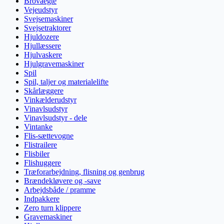
Brovaegte
Vejeudstyr
Svejsemaskiner
Svejsetraktorer
Hjuldozere
Hjullæssere
Hjulvaskere
Hjulgravemaskiner
Spil
Spil, taljer og materialelifte
Skårlæggere
Vinkælderudstyr
Vinavlsudstyr
Vinavlsudstyr - dele
Vintanke
Flis-sættevogne
Flistrailere
Flisbiler
Flishuggere
Træforarbejdning, flisning og genbrug
Brændekløvere og -save
Arbejdsbåde / pramme
Indpakkere
Zero turn klippere
Gravemaskiner