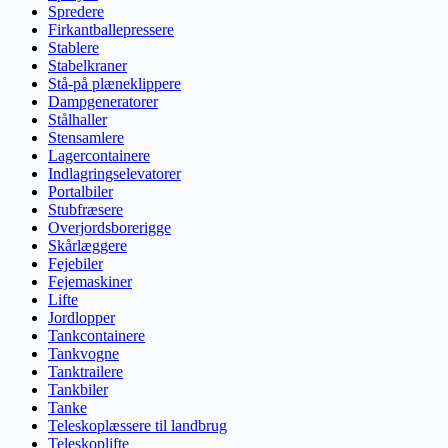
Spredere
Firkantballepressere
Stablere
Stabelkraner
Stå-på plæneklippere
Dampgeneratorer
Stålhaller
Stensamlere
Lagercontainere
Indlagringselevatorer
Portalbiler
Stubfræsere
Overjordsborerigge
Skårlæggere
Fejebiler
Fejemaskiner
Lifte
Jordlopper
Tankcontainere
Tankvogne
Tanktrailere
Tankbiler
Tanke
Teleskoplæssere til landbrug
Teleskoplifte