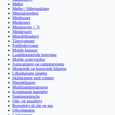
Møller
Møller / Slibemaskiner
Mineralspredere
Minibusser
Minikraner
Minigravere < 7t
Minilæssere
Minedriftsudstyr
Tågesystemer
Fuldfodervogne
Mobile knusere
Lastbilmonterede borerigge
Mobile sorterværker
Autocampere og campingvogne
Monterede og bugserede klippere
Liftophængte sprøjter
Skårlæggere med crimper
Plæneklippere
Multifunktionslæssere
Kommunale køretøjer
Smalgangstrucks
Olie- og gasudstyr
Boreudstyr til olie og gas
Olivenhøstere
Løglaeggere