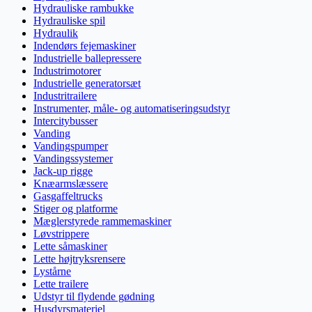
Hydrauliske rambukke
Hydrauliske spil
Hydraulik
Indendørs fejemaskiner
Industrielle ballepressere
Industrimotorer
Industrielle generatorsæt
Industritrailere
Instrumenter, måle- og automatiseringsudstyr
Intercitybusser
Vanding
Vandingspumper
Vandingssystemer
Jack-up rigge
Knæarmslæssere
Gasgaffeltrucks
Stiger og platforme
Mæglerstyrede rammemaskiner
Løvstrippere
Lette såmaskiner
Lette højtryksrensere
Lystårne
Lette trailere
Udstyr til flydende gødning
Husdyrsmateriel