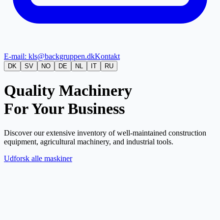
E-mail: kls@backgruppen.dk
Kontakt
DK
SV
NO
DE
NL
IT
RU
Quality Machinery
For Your Business
Discover our extensive inventory of well-maintained construction
equipment, agricultural machinery, and industrial tools.
Udforsk alle maskiner