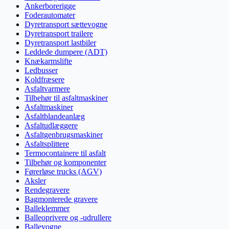
Ankerborerigge
Foderautomater
Dyretransport sættevogne
Dyretransport trailere
Dyretransport lastbiler
Leddede dumpere (ADT)
Knækarmslifte
Ledbusser
Koldfræsere
Asfaltvarmere
Tilbehør til asfaltmaskiner
Asfaltmaskiner
Asfaltblandeanlæg
Asfaltudlæggere
Asfaltgenbrugsmaskiner
Asfaltsplittere
Termocontainere til asfalt
Tilbehør og komponenter
Førerløse trucks (AGV)
Aksler
Rendegravere
Bagmonterede gravere
Balleklemmer
Balleoprivere og -udrullere
Ballevogne