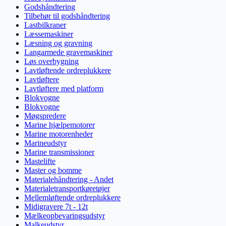
Godshåndtering
Tilbehør til godshåndtering
Lastbilkraner
Læssemaskiner
Læsning og gravning
Langarmede gravemaskiner
Løs overbygning
Lavtløftende ordreplukkere
Lavtløftere
Lavtløftere med platform
Blokvogne
Blokvogne
Møgspredere
Marine hjælpemotorer
Marine motorenheder
Marineudstyr
Marine transmissioner
Mastelifte
Master og bomme
Materialehåndtering - Andet
Materialetransportkøretøjer
Mellemløftende ordreplukkere
Midigravere 7t - 12t
Mælkeopbevaringsudstyr
Malkeudstyr