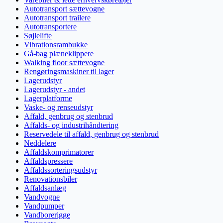
Autotransport sættevogne
Autotransport trailere
Autotransportere
Søjlelifte
Vibrationsrambukke
Gå-bag plæneklippere
Walking floor sættevogne
Rengøringsmaskiner til lager
Lagerudstyr
Lagerudstyr - andet
Lagerplatforme
Vaske- og renseudstyr
Affald, genbrug og stenbrud
Affalds- og industrihåndtering
Reservedele til affald, genbrug og stenbrud
Neddelere
Affaldskomprimatorer
Affaldspressere
Affaldssorteringsudstyr
Renovationsbiler
Affaldsanlæg
Vandvogne
Vandpumper
Vandborerigge