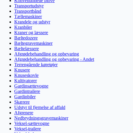
Konventionelle plove
Transportudstyr
Transportbånd
Tællemaskiner
Krandele og udstyr
Kranbiler
Kraner og læssere
Bæltedozere
Bæltegravemaskiner
Bæltelæssere
Afgrødebehandling og opbevaring
Afgrødebehandling og opbevaring - Andet
Terrengående køretøjer
Knusere
Knuseskovle
Kultivatorer
Gardinsættevogne
Gardintrailere
Gardinbiler
Skærere
Udstyr til fjernelse af affald
Afgrenere
Nedbrydningsgravemaskiner
Veksel-sættevogne
Veksel-trailere