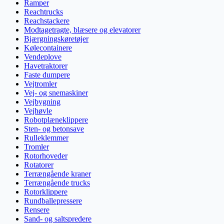
Ramper
Reachtrucks
Reachstackere
Modtagetragte, blæsere og elevatorer
Bjærgningskøretøjer
Kølecontainere
Vendeplove
Havetraktorer
Faste dumpere
Vejtromler
Vej- og snemaskiner
Vejbygning
Vejhøvle
Robotplæneklippere
Sten- og betonsave
Rulleklemmer
Tromler
Rotorhoveder
Rotatorer
Terrængående kraner
Terrængående trucks
Rotorklippere
Rundballepressere
Rensere
Sand- og saltspredere