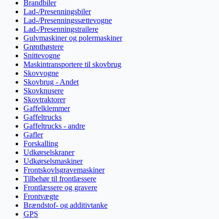
Brandbiler
Lad-/Presenningsbiler
Lad-/Presenningssættevogne
Lad-/Presenningstrailere
Gulvmaskiner og polermaskiner
Grønthøstere
Snittevogne
Maskintransportere til skovbrug
Skovvogne
Skovbrug - Andet
Skovknusere
Skovtraktorer
Gaffelklemmer
Gaffeltrucks
Gaffeltrucks - andre
Gafler
Forskalling
Udkørselskraner
Udkørselsmaskiner
Frontskovlsgravemaskiner
Tilbehør til frontlæssere
Frontlæssere og gravere
Frontvægte
Brændstof- og additivtanke
GPS