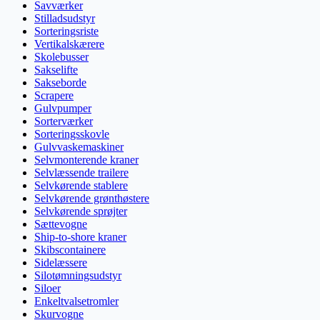
Savværker
Stilladsudstyr
Sorteringsriste
Vertikalskærere
Skolebusser
Sakselifte
Sakseborde
Scrapere
Gulvpumper
Sorterværker
Sorteringsskovle
Gulvvaskemaskiner
Selvmonterende kraner
Selvlæssende trailere
Selvkørende stablere
Selvkørende grønthøstere
Selvkørende sprøjter
Sættevogne
Ship-to-shore kraner
Skibscontainere
Sidelæssere
Silotømningsudstyr
Siloer
Enkeltvalsetromler
Skurvogne