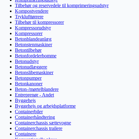
Tilbehør og reservedele til komprimeringsudstyr
Kompostvendere
Tryklufttørrere
Tilbehør til kompressorer
Kompressorudstyr
Kompressorer
Betonblandeanlæg
Betonstenmaskiner
Betontilbehør
Betonfordelerbomme
Betonudstyr
Betonudlæggere
Betonslibemaskiner
Betonpumper
Betonkanoner
Beton-/mørtelblandere
Entreprenør - Andet
Byggehejs
Byggehejs og arbejdsplatforme
Containerbiler
Containerhåndtering
Containerchassis sættevogne
Containerchassis trailere
Containere