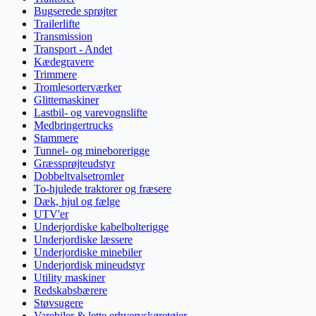
Bugserede sprøjter
Trailerlifte
Transmission
Transport - Andet
Kædegravere
Trimmere
Tromlesorterværker
Glittemaskiner
Lastbil- og varevognslifte
Medbringertrucks
Stammere
Tunnel- og mineborerigge
Græssprøjteudstyr
Dobbeltvalsetromler
To-hjulede traktorer og fræsere
Dæk, hjul og fælge
UTV'er
Underjordiske kabelbolterigge
Underjordiske læssere
Underjordiske minebiler
Underjordisk mineudstyr
Utility maskiner
Redskabsbærere
Støvsugere
Varebiler & lette erhvervskøretøjer