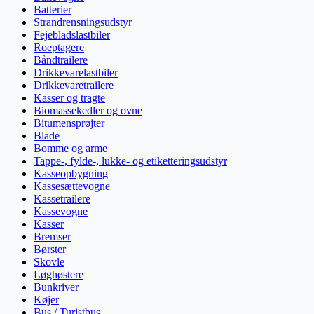
Batterier
Strandrensningsudstyr
Fejebladslastbiler
Roeptagere
Båndtrailere
Drikkevarelastbiler
Drikkevaretrailere
Kasser og tragte
Biomassekedler og ovne
Bitumensprøjter
Blade
Bomme og arme
Tappe-, fylde-, lukke- og etiketteringsudstyr
Kasseopbygning
Kassesættevogne
Kassetrailere
Kassevogne
Kasser
Bremser
Børster
Skovle
Løghøstere
Bunkriver
Køjer
Bus / Turistbus