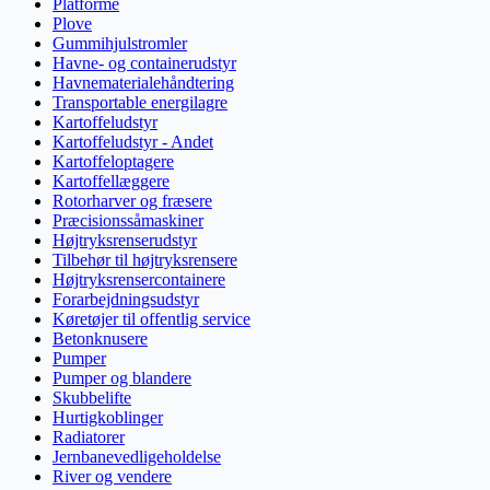
Platforme
Plove
Gummihjulstromler
Havne- og containerudstyr
Havnematerialehåndtering
Transportable energilagre
Kartoffeludstyr
Kartoffeludstyr - Andet
Kartoffeloptagere
Kartoffellæggere
Rotorharver og fræsere
Præcisionssåmaskiner
Højtryksrenserudstyr
Tilbehør til højtryksrensere
Højtryksrensercontainere
Forarbejdningsudstyr
Køretøjer til offentlig service
Betonknusere
Pumper
Pumper og blandere
Skubbelifte
Hurtigkoblinger
Radiatorer
Jernbanevedligeholdelse
River og vendere