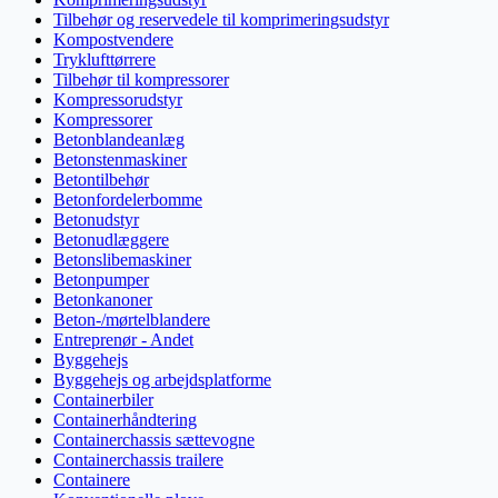
Tilbehør og reservedele til komprimeringsudstyr
Kompostvendere
Tryklufttørrere
Tilbehør til kompressorer
Kompressorudstyr
Kompressorer
Betonblandeanlæg
Betonstenmaskiner
Betontilbehør
Betonfordelerbomme
Betonudstyr
Betonudlæggere
Betonslibemaskiner
Betonpumper
Betonkanoner
Beton-/mørtelblandere
Entreprenør - Andet
Byggehejs
Byggehejs og arbejdsplatforme
Containerbiler
Containerhåndtering
Containerchassis sættevogne
Containerchassis trailere
Containere