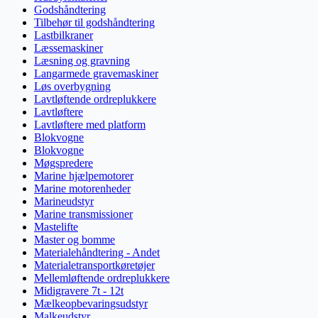
Godshåndtering
Tilbehør til godshåndtering
Lastbilkraner
Læssemaskiner
Læsning og gravning
Langarmede gravemaskiner
Løs overbygning
Lavtløftende ordreplukkere
Lavtløftere
Lavtløftere med platform
Blokvogne
Blokvogne
Møgspredere
Marine hjælpemotorer
Marine motorenheder
Marineudstyr
Marine transmissioner
Mastelifte
Master og bomme
Materialehåndtering - Andet
Materialetransportkøretøjer
Mellemløftende ordreplukkere
Midigravere 7t - 12t
Mælkeopbevaringsudstyr
Malkeudstyr