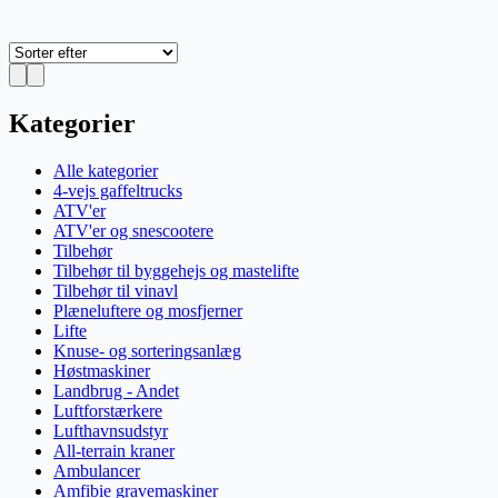
Kategorier
Alle kategorier
4-vejs gaffeltrucks
ATV'er
ATV'er og snescootere
Tilbehør
Tilbehør til byggehejs og mastelifte
Tilbehør til vinavl
Plæneluftere og mosfjerner
Lifte
Knuse- og sorteringsanlæg
Høstmaskiner
Landbrug - Andet
Luftforstærkere
Lufthavnsudstyr
All-terrain kraner
Ambulancer
Amfibie gravemaskiner