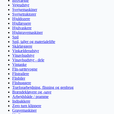
Brovaegte
Vejeudstyr
Svejsemaskiner
Svejsetraktorer
Hjuldozere
Hjullæssere
Hjulvaskere
Hjulgravemaskiner
Spil
Spil, taljer og materialelifte
Skårlæggere
Vinkælderudstyr
Vinavlsudstyr
Vinavlsudstyr - dele
Vintanke
Flis-sættevogne
Flistrailere
Flisbiler
Flishuggere
Træforarbejdning, flisning og genbrug
Brændekløvere og -save
Arbejdsbåde / pramme
Indpakkere
Zero turn klippere
Gravemaskiner