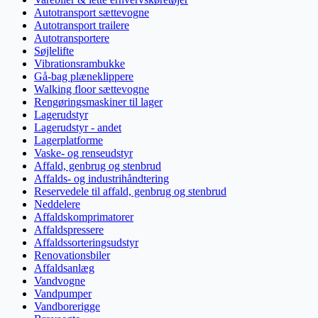
Autotransport sættevogne
Autotransport trailere
Autotransportere
Søjlelifte
Vibrationsrambukke
Gå-bag plæneklippere
Walking floor sættevogne
Rengøringsmaskiner til lager
Lagerudstyr
Lagerudstyr - andet
Lagerplatforme
Vaske- og renseudstyr
Affald, genbrug og stenbrud
Affalds- og industrihåndtering
Reservedele til affald, genbrug og stenbrud
Neddelere
Affaldskomprimatorer
Affaldspressere
Affaldssorteringsudstyr
Renovationsbiler
Affaldsanlæg
Vandvogne
Vandpumper
Vandborerigge