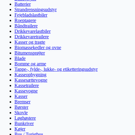
Batterier
Strandrensningsudstyr
Fejebladslastbiler
Roeptagere
Båndtrailere
Drikkevarelastbiler
Drikkevaretrailere
Kasser og tragte
Biomassekedler og ovne
Bitumensprøjter
Blade
Bomme og arme
Tappe-, fylde-, lukke- og etiketteringsudstyr
Kasseopbygning
Kassesættevogne
Kassetrailere
Kassevogne
Kasser
Bremser
Børster
Skovle
Løghøstere
Bunkriver
Køjer
Bus / Turistbus