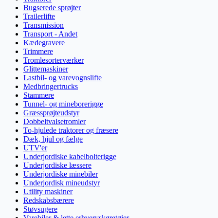
Bugserede sprøjter
Trailerlifte
Transmission
Transport - Andet
Kædegravere
Trimmere
Tromlesorterværker
Glittemaskiner
Lastbil- og varevognslifte
Medbringertrucks
Stammere
Tunnel- og mineborerigge
Græssprøjteudstyr
Dobbeltvalsetromler
To-hjulede traktorer og fræsere
Dæk, hjul og fælge
UTV'er
Underjordiske kabelbolterigge
Underjordiske læssere
Underjordiske minebiler
Underjordisk mineudstyr
Utility maskiner
Redskabsbærere
Støvsugere
Varebiler & lette erhvervskøretøjer