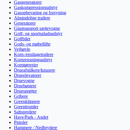
Gasgeneratorer
Gaskompressionsudstyr
Gasopbevaring og forsyning
Almindelige trailere
Generatorer
Glastransport sættevogne
Golf- og sportspladsudstyr
Golfbiler
Gods- og møbellifte
Vejhøvle
Korn-/ensilagetrailere
Kornrensningsudstyr
Korntørrerier
Drueafstilkere/knusere
Drueelevatorer
Druevogne
Druehøstere
Druesprøjter
Gribere
Greenklippere
Greentromler
Saltspredere
Have/Park - Andet
Pistoler
Hammere / Nedbrydere