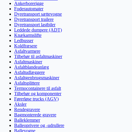
Ankerborerigge
Foderautomater
Dyretransport sættevogne
Dyretransport trailere
Dyretransport lastbiler
Leddede dumpere (ADT)
Knækarmslifte
Ledbusser
Koldfræsere
Asfaltvarmere
Tilbehør til asfaltmaskiner
Asfaltmaskiner
Asfaltblandeanlæg
Asfaltudlæggere
Asfaltgenbrugsmaskiner
Asfaltsplittere
Termocontainere til asfalt
Tilbehør og komponenter
Førerløse trucks (AGV)
Aksler
Rendegravere
Bagmonterede gravere
Balleklemmer
Balleoprivere og -udrullere
Ballevogne