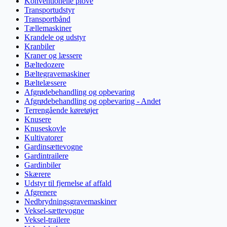
Konventionelle plove
Transportudstyr
Transportbånd
Tællemaskiner
Krandele og udstyr
Kranbiler
Kraner og læssere
Bæltedozere
Bæltegravemaskiner
Bæltelæssere
Afgrødebehandling og opbevaring
Afgrødebehandling og opbevaring - Andet
Terrengående køretøjer
Knusere
Knuseskovle
Kultivatorer
Gardinsættevogne
Gardintrailere
Gardinbiler
Skærere
Udstyr til fjernelse af affald
Afgrenere
Nedbrydningsgravemaskiner
Veksel-sættevogne
Veksel-trailere