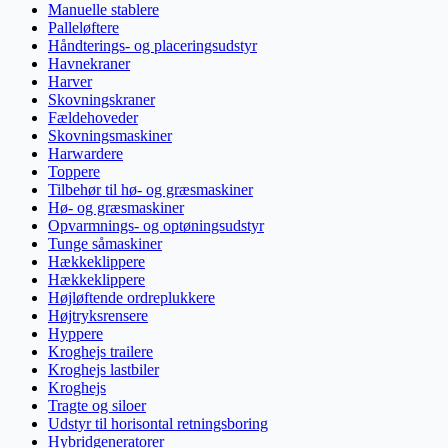
Manuelle stablere
Palleløftere
Håndterings- og placeringsudstyr
Havnekraner
Harver
Skovningskraner
Fældehoveder
Skovningsmaskiner
Harwardere
Toppere
Tilbehør til hø- og græsmaskiner
Hø- og græsmaskiner
Opvarmnings- og optøningsudstyr
Tunge såmaskiner
Hækkeklippere
Hækkeklippere
Højløftende ordreplukkere
Højtryksrensere
Hyppere
Kroghejs trailere
Kroghejs lastbiler
Kroghejs
Tragte og siloer
Udstyr til horisontal retningsboring
Hybridgeneratorer