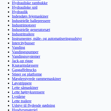
Hydrauliske rambukke
Hydrauliske spil
Hydraulik
Indendørs fejemaskiner
Industrielle ballepressere
Industrimotorer
Industrielle generatorsæt
Industritrailere
Instrumenter, måle- og automatiseringsudstyr
Intercitybusser
Vanding
Vandingspumper
Vandingssystemer
Jack-up rigge
Knæarmslæssere
Gasgaffeltrucks
Stiger og platforme
Mæglerstyrede rammemaskiner
Løvstrippere
Lette såmaskiner
Lette højtryksrensere
Lystårne
Lette trailere
Udstyr til flydende gødning
Husdyrsmateriel