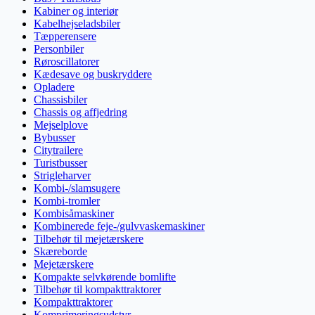
Kabiner og interiør
Kabelhejseladsbiler
Tæpperensere
Personbiler
Røroscillatorer
Kædesave og buskryddere
Opladere
Chassisbiler
Chassis og affjedring
Mejselplove
Bybusser
Citytrailere
Turistbusser
Strigleharver
Kombi-/slamsugere
Kombi-tromler
Kombisåmaskiner
Kombinerede feje-/gulvvaskemaskiner
Tilbehør til mejetærskere
Skæreborde
Mejetærskere
Kompakte selvkørende bomlifte
Tilbehør til kompakttraktorer
Kompakttraktorer
Komprimeringsudstyr