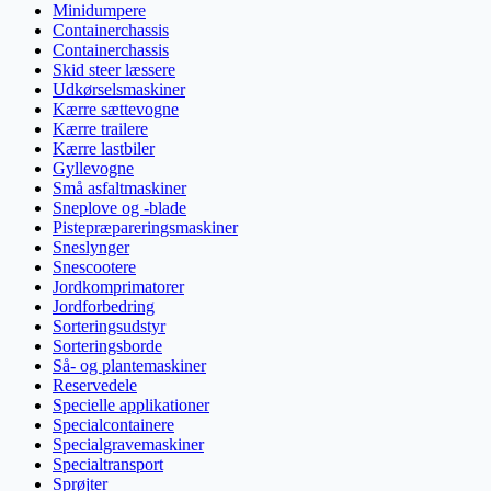
Minidumpere
Containerchassis
Containerchassis
Skid steer læssere
Udkørselsmaskiner
Kærre sættevogne
Kærre trailere
Kærre lastbiler
Gyllevogne
Små asfaltmaskiner
Sneplove og -blade
Pistepræpareringsmaskiner
Sneslynger
Snescootere
Jordkomprimatorer
Jordforbedring
Sorteringsudstyr
Sorteringsborde
Så- og plantemaskiner
Reservedele
Specielle applikationer
Specialcontainere
Specialgravemaskiner
Specialtransport
Sprøjter