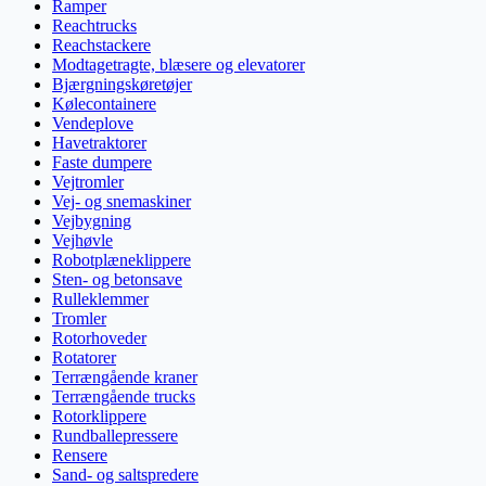
Ramper
Reachtrucks
Reachstackere
Modtagetragte, blæsere og elevatorer
Bjærgningskøretøjer
Kølecontainere
Vendeplove
Havetraktorer
Faste dumpere
Vejtromler
Vej- og snemaskiner
Vejbygning
Vejhøvle
Robotplæneklippere
Sten- og betonsave
Rulleklemmer
Tromler
Rotorhoveder
Rotatorer
Terrængående kraner
Terrængående trucks
Rotorklippere
Rundballepressere
Rensere
Sand- og saltspredere