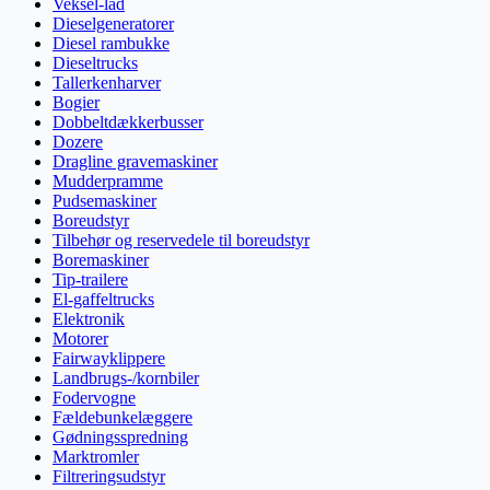
Veksel-lad
Dieselgeneratorer
Diesel rambukke
Dieseltrucks
Tallerkenharver
Bogier
Dobbeltdækkerbusser
Dozere
Dragline gravemaskiner
Mudderpramme
Pudsemaskiner
Boreudstyr
Tilbehør og reservedele til boreudstyr
Boremaskiner
Tip-trailere
El-gaffeltrucks
Elektronik
Motorer
Fairwayklippere
Landbrugs-/kornbiler
Fodervogne
Fældebunkelæggere
Gødningsspredning
Marktromler
Filtreringsudstyr