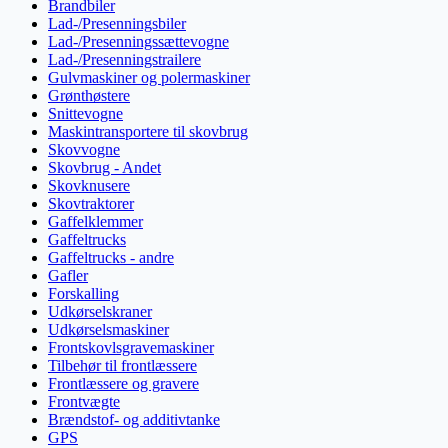
Brandbiler
Lad-/Presenningsbiler
Lad-/Presenningssættevogne
Lad-/Presenningstrailere
Gulvmaskiner og polermaskiner
Grønthøstere
Snittevogne
Maskintransportere til skovbrug
Skovvogne
Skovbrug - Andet
Skovknusere
Skovtraktorer
Gaffelklemmer
Gaffeltrucks
Gaffeltrucks - andre
Gafler
Forskalling
Udkørselskraner
Udkørselsmaskiner
Frontskovlsgravemaskiner
Tilbehør til frontlæssere
Frontlæssere og gravere
Frontvægte
Brændstof- og additivtanke
GPS