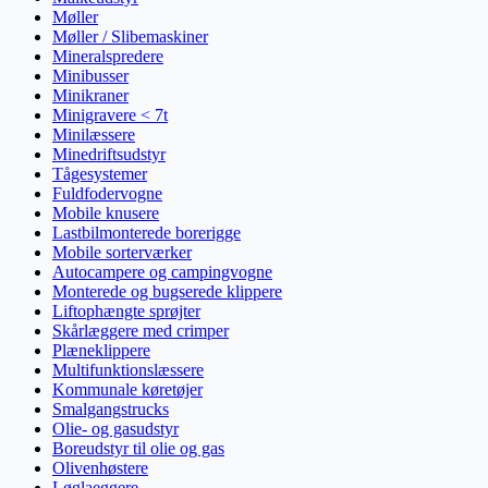
Møller
Møller / Slibemaskiner
Mineralspredere
Minibusser
Minikraner
Minigravere < 7t
Minilæssere
Minedriftsudstyr
Tågesystemer
Fuldfodervogne
Mobile knusere
Lastbilmonterede borerigge
Mobile sorterværker
Autocampere og campingvogne
Monterede og bugserede klippere
Liftophængte sprøjter
Skårlæggere med crimper
Plæneklippere
Multifunktionslæssere
Kommunale køretøjer
Smalgangstrucks
Olie- og gasudstyr
Boreudstyr til olie og gas
Olivenhøstere
Løglaeggere