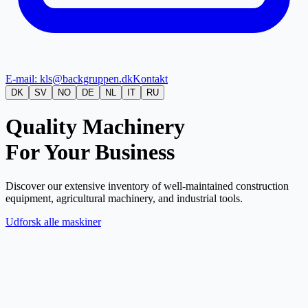
E-mail: kls@backgruppen.dk
Kontakt
DK
SV
NO
DE
NL
IT
RU
Quality Machinery
For Your Business
Discover our extensive inventory of well-maintained construction
equipment, agricultural machinery, and industrial tools.
Udforsk alle maskiner