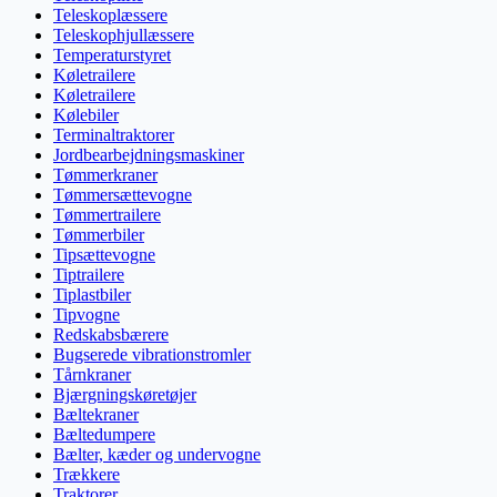
Teleskoplæssere
Teleskophjullæssere
Temperaturstyret
Køletrailere
Køletrailere
Kølebiler
Terminaltraktorer
Jordbearbejdningsmaskiner
Tømmerkraner
Tømmersættevogne
Tømmertrailere
Tømmerbiler
Tipsættevogne
Tiptrailere
Tiplastbiler
Tipvogne
Redskabsbærere
Bugserede vibrationstromler
Tårnkraner
Bjærgningskøretøjer
Bæltekraner
Bæltedumpere
Bælter, kæder og undervogne
Trækkere
Traktorer