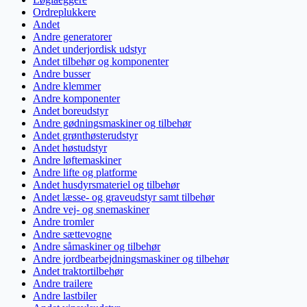
Ordreplukkere
Andet
Andre generatorer
Andet underjordisk udstyr
Andet tilbehør og komponenter
Andre busser
Andre klemmer
Andre komponenter
Andet boreudstyr
Andre gødningsmaskiner og tilbehør
Andet grønthøsterudstyr
Andet høstudstyr
Andre løftemaskiner
Andre lifte og platforme
Andet husdyrsmateriel og tilbehør
Andet læsse- og graveudstyr samt tilbehør
Andre vej- og snemaskiner
Andre tromler
Andre sættevogne
Andre såmaskiner og tilbehør
Andre jordbearbejdningsmaskiner og tilbehør
Andet traktortilbehør
Andre trailere
Andre lastbiler