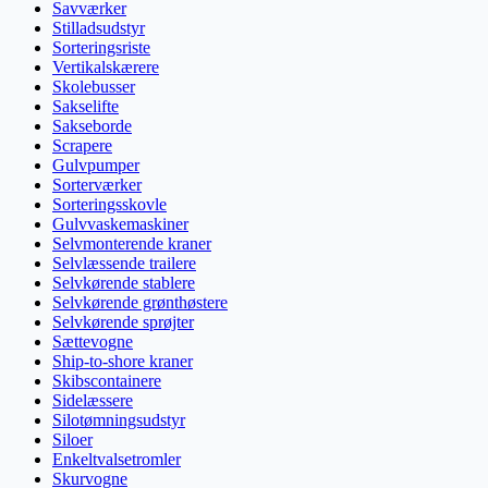
Savværker
Stilladsudstyr
Sorteringsriste
Vertikalskærere
Skolebusser
Sakselifte
Sakseborde
Scrapere
Gulvpumper
Sorterværker
Sorteringsskovle
Gulvvaskemaskiner
Selvmonterende kraner
Selvlæssende trailere
Selvkørende stablere
Selvkørende grønthøstere
Selvkørende sprøjter
Sættevogne
Ship-to-shore kraner
Skibscontainere
Sidelæssere
Silotømningsudstyr
Siloer
Enkeltvalsetromler
Skurvogne