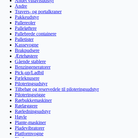
Andet vinavlsudstyr
Andre
Travers- og portalkraner
Pakkeudstyr
Pallereoler
Palleløftere
Pallebrede containere
Palletister
Kassevogne
Brakpudsere
Ærtehøstere
Gående stablere
Benzingeneratorer
Pick-up/Ladbil
Pæleknusere
Piloteringsudstyr
Tilbehør og reservedele til piloteringsudstyr
Piloteringsrigge
Rørbukkemaskiner
Rørlæggere
Rørledningsudstyr
Høvle
Plante-maskiner
Pladevibratorer
Platformvogne