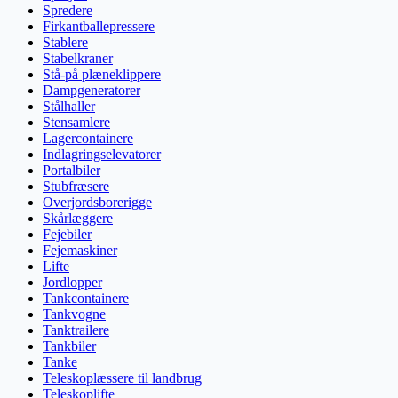
Spredere
Firkantballepressere
Stablere
Stabelkraner
Stå-på plæneklippere
Dampgeneratorer
Stålhaller
Stensamlere
Lagercontainere
Indlagringselevatorer
Portalbiler
Stubfræsere
Overjordsborerigge
Skårlæggere
Fejebiler
Fejemaskiner
Lifte
Jordlopper
Tankcontainere
Tankvogne
Tanktrailere
Tankbiler
Tanke
Teleskoplæssere til landbrug
Teleskoplifte