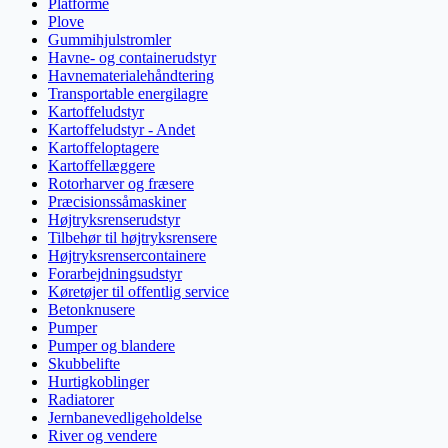
Platforme
Plove
Gummihjulstromler
Havne- og containerudstyr
Havnematerialehåndtering
Transportable energilagre
Kartoffeludstyr
Kartoffeludstyr - Andet
Kartoffeloptagere
Kartoffellæggere
Rotorharver og fræsere
Præcisionssåmaskiner
Højtryksrenserudstyr
Tilbehør til højtryksrensere
Højtryksrensercontainere
Forarbejdningsudstyr
Køretøjer til offentlig service
Betonknusere
Pumper
Pumper og blandere
Skubbelifte
Hurtigkoblinger
Radiatorer
Jernbanevedligeholdelse
River og vendere