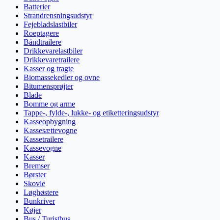
Batterier
Strandrensningsudstyr
Fejebladslastbiler
Roeptagere
Båndtrailere
Drikkevarelastbiler
Drikkevaretrailere
Kasser og tragte
Biomassekedler og ovne
Bitumensprøjter
Blade
Bomme og arme
Tappe-, fylde-, lukke- og etiketteringsudstyr
Kasseopbygning
Kassesættevogne
Kassetrailere
Kassevogne
Kasser
Bremser
Børster
Skovle
Løghøstere
Bunkriver
Køjer
Bus / Turistbus