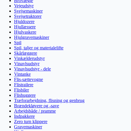
Brovaegte
Vejeudstyr
Svejsemaskiner
Svejsetraktorer
Hjuldozere
Hjullæssere
Hjulvaskere
Hjulgravemaskiner
Spil
Spil, taljer og materialelifte
Skårlæggere
Vinkælderudstyr
Vinavlsudstyr
Vinavlsudstyr - dele
Vintanke
Flis-sættevogne
Flistrailere
Flisbiler
Flishuggere
Træforarbejdning, flisning og genbrug
Brændekløvere og -save
Arbejdsbåde / pramme
Indpakkere
Zero turn klippere
Gravemaskiner