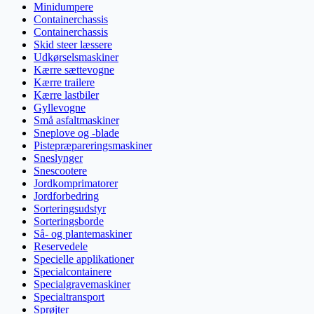
Minidumpere
Containerchassis
Containerchassis
Skid steer læssere
Udkørselsmaskiner
Kærre sættevogne
Kærre trailere
Kærre lastbiler
Gyllevogne
Små asfaltmaskiner
Sneplove og -blade
Pistepræpareringsmaskiner
Sneslynger
Snescootere
Jordkomprimatorer
Jordforbedring
Sorteringsudstyr
Sorteringsborde
Så- og plantemaskiner
Reservedele
Specielle applikationer
Specialcontainere
Specialgravemaskiner
Specialtransport
Sprøjter