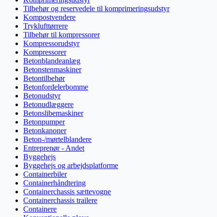
Tilbehør og reservedele til komprimeringsudstyr
Kompostvendere
Tryklufttørrere
Tilbehør til kompressorer
Kompressorudstyr
Kompressorer
Betonblandeanlæg
Betonstenmaskiner
Betontilbehør
Betonfordelerbomme
Betonudstyr
Betonudlæggere
Betonslibemaskiner
Betonpumper
Betonkanoner
Beton-/mørtelblandere
Entreprenør - Andet
Byggehejs
Byggehejs og arbejdsplatforme
Containerbiler
Containerhåndtering
Containerchassis sættevogne
Containerchassis trailere
Containere