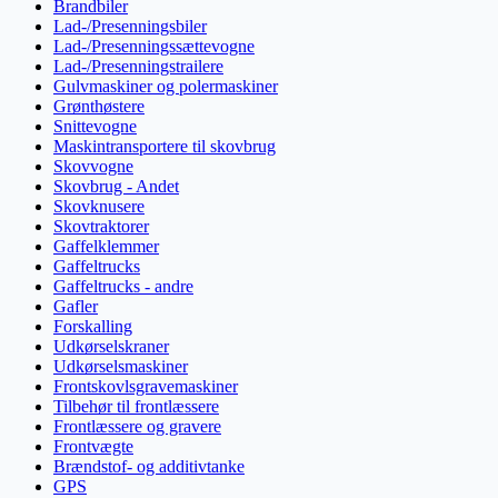
Brandbiler
Lad-/Presenningsbiler
Lad-/Presenningssættevogne
Lad-/Presenningstrailere
Gulvmaskiner og polermaskiner
Grønthøstere
Snittevogne
Maskintransportere til skovbrug
Skovvogne
Skovbrug - Andet
Skovknusere
Skovtraktorer
Gaffelklemmer
Gaffeltrucks
Gaffeltrucks - andre
Gafler
Forskalling
Udkørselskraner
Udkørselsmaskiner
Frontskovlsgravemaskiner
Tilbehør til frontlæssere
Frontlæssere og gravere
Frontvægte
Brændstof- og additivtanke
GPS