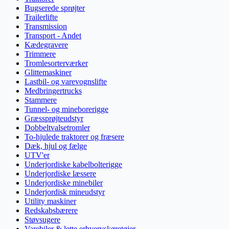
Bugserede sprøjter
Trailerlifte
Transmission
Transport - Andet
Kædegravere
Trimmere
Tromlesorterværker
Glittemaskiner
Lastbil- og varevognslifte
Medbringertrucks
Stammere
Tunnel- og mineborerigge
Græssprøjteudstyr
Dobbeltvalsetromler
To-hjulede traktorer og fræsere
Dæk, hjul og fælge
UTV'er
Underjordiske kabelbolterigge
Underjordiske læssere
Underjordiske minebiler
Underjordisk mineudstyr
Utility maskiner
Redskabsbærere
Støvsugere
Varebiler & lette erhvervskøretøjer