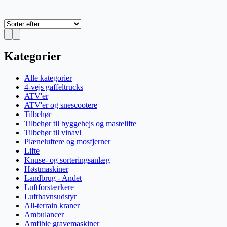
Kategorier
Alle kategorier
4-vejs gaffeltrucks
ATV'er
ATV'er og snescootere
Tilbehør
Tilbehør til byggehejs og mastelifte
Tilbehør til vinavl
Plæneluftere og mosfjerner
Lifte
Knuse- og sorteringsanlæg
Høstmaskiner
Landbrug - Andet
Luftforstærkere
Lufthavnsudstyr
All-terrain kraner
Ambulancer
Amfibie gravemaskiner