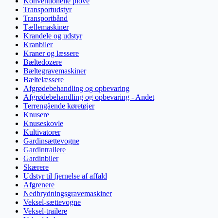
Konventionelle plove
Transportudstyr
Transportbånd
Tællemaskiner
Krandele og udstyr
Kranbiler
Kraner og læssere
Bæltedozere
Bæltegravemaskiner
Bæltelæssere
Afgrødebehandling og opbevaring
Afgrødebehandling og opbevaring - Andet
Terrengående køretøjer
Knusere
Knuseskovle
Kultivatorer
Gardinsættevogne
Gardintrailere
Gardinbiler
Skærere
Udstyr til fjernelse af affald
Afgrenere
Nedbrydningsgravemaskiner
Veksel-sættevogne
Veksel-trailere