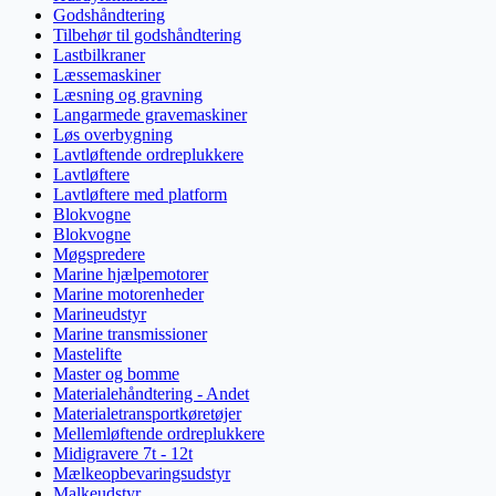
Godshåndtering
Tilbehør til godshåndtering
Lastbilkraner
Læssemaskiner
Læsning og gravning
Langarmede gravemaskiner
Løs overbygning
Lavtløftende ordreplukkere
Lavtløftere
Lavtløftere med platform
Blokvogne
Blokvogne
Møgspredere
Marine hjælpemotorer
Marine motorenheder
Marineudstyr
Marine transmissioner
Mastelifte
Master og bomme
Materialehåndtering - Andet
Materialetransportkøretøjer
Mellemløftende ordreplukkere
Midigravere 7t - 12t
Mælkeopbevaringsudstyr
Malkeudstyr