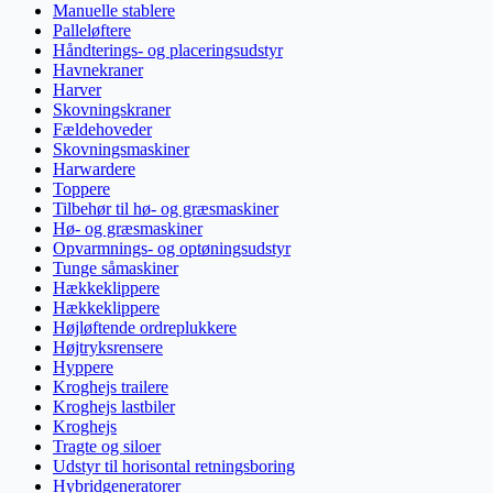
Manuelle stablere
Palleløftere
Håndterings- og placeringsudstyr
Havnekraner
Harver
Skovningskraner
Fældehoveder
Skovningsmaskiner
Harwardere
Toppere
Tilbehør til hø- og græsmaskiner
Hø- og græsmaskiner
Opvarmnings- og optøningsudstyr
Tunge såmaskiner
Hækkeklippere
Hækkeklippere
Højløftende ordreplukkere
Højtryksrensere
Hyppere
Kroghejs trailere
Kroghejs lastbiler
Kroghejs
Tragte og siloer
Udstyr til horisontal retningsboring
Hybridgeneratorer