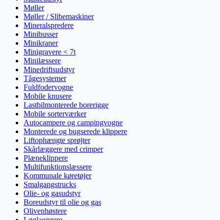
Møller
Møller / Slibemaskiner
Mineralspredere
Minibusser
Minikraner
Minigravere < 7t
Minilæssere
Minedriftsudstyr
Tågesystemer
Fuldfodervogne
Mobile knusere
Lastbilmonterede borerigge
Mobile sorterværker
Autocampere og campingvogne
Monterede og bugserede klippere
Liftophængte sprøjter
Skårlæggere med crimper
Plæneklippere
Multifunktionslæssere
Kommunale køretøjer
Smalgangstrucks
Olie- og gasudstyr
Boreudstyr til olie og gas
Olivenhøstere
Løglaeggere