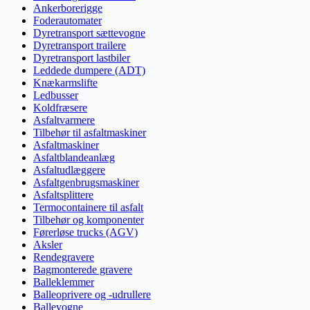
Ankerborerigge
Foderautomater
Dyretransport sættevogne
Dyretransport trailere
Dyretransport lastbiler
Leddede dumpere (ADT)
Knækarmslifte
Ledbusser
Koldfræsere
Asfaltvarmere
Tilbehør til asfaltmaskiner
Asfaltmaskiner
Asfaltblandeanlæg
Asfaltudlæggere
Asfaltgenbrugsmaskiner
Asfaltsplittere
Termocontainere til asfalt
Tilbehør og komponenter
Førerløse trucks (AGV)
Aksler
Rendegravere
Bagmonterede gravere
Balleklemmer
Balleoprivere og -udrullere
Ballevogne