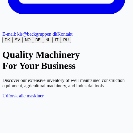
E-mail: kls@backgruppen.dk
Kontakt
DK
SV
NO
DE
NL
IT
RU
Quality Machinery
For Your Business
Discover our extensive inventory of well-maintained construction
equipment, agricultural machinery, and industrial tools.
Udforsk alle maskiner