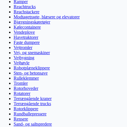
Ramper
Reachtrucks
Reachstackere
Modtagetragte, blæsere og elevatorer
Bjærgningskøretøjer
Kølecontainere
Vendeplove
Havetraktorer
Faste dumpere
Vejtromler
Vej- og snemaskiner
Vejbygning
Vejhøvle
Robotplæneklippere
Sten- og betonsave
Rulleklemmer
Tromler
Rotorhoveder
Rotatorer
Terrængående kraner
Terrængående trucks
Rotorklippere
Rundballepressere
Rensere
Sand- og saltspredere