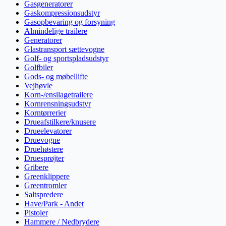
Gasgeneratorer
Gaskompressionsudstyr
Gasopbevaring og forsyning
Almindelige trailere
Generatorer
Glastransport sættevogne
Golf- og sportspladsudstyr
Golfbiler
Gods- og møbellifte
Vejhøvle
Korn-/ensilagetrailere
Kornrensningsudstyr
Korntørrerier
Drueafstilkere/knusere
Drueelevatorer
Druevogne
Druehøstere
Druesprøjter
Gribere
Greenklippere
Greentromler
Saltspredere
Have/Park - Andet
Pistoler
Hammere / Nedbrydere