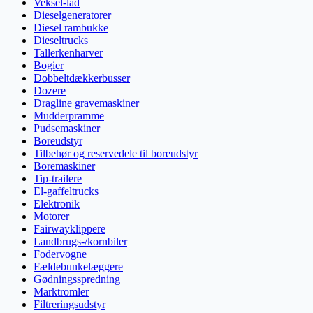
Veksel-lad
Dieselgeneratorer
Diesel rambukke
Dieseltrucks
Tallerkenharver
Bogier
Dobbeltdækkerbusser
Dozere
Dragline gravemaskiner
Mudderpramme
Pudsemaskiner
Boreudstyr
Tilbehør og reservedele til boreudstyr
Boremaskiner
Tip-trailere
El-gaffeltrucks
Elektronik
Motorer
Fairwayklippere
Landbrugs-/kornbiler
Fodervogne
Fældebunkelæggere
Gødningsspredning
Marktromler
Filtreringsudstyr