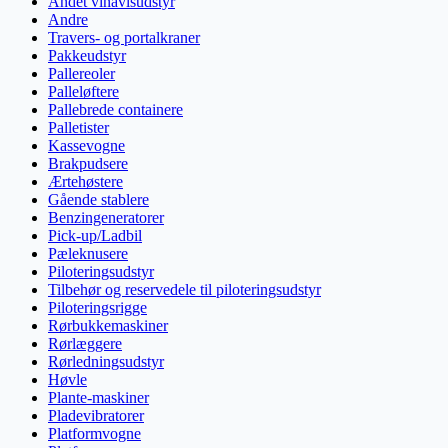
Andet vinavlsudstyr
Andre
Travers- og portalkraner
Pakkeudstyr
Pallereoler
Palleløftere
Pallebrede containere
Palletister
Kassevogne
Brakpudsere
Ærtehøstere
Gående stablere
Benzingeneratorer
Pick-up/Ladbil
Pæleknusere
Piloteringsudstyr
Tilbehør og reservedele til piloteringsudstyr
Piloteringsrigge
Rørbukkemaskiner
Rørlæggere
Rørledningsudstyr
Høvle
Plante-maskiner
Pladevibratorer
Platformvogne