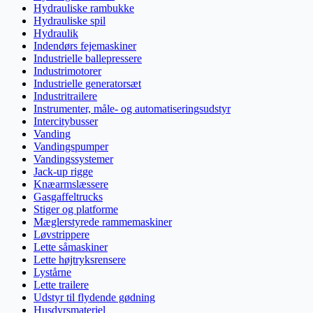
Hydrauliske rambukke
Hydrauliske spil
Hydraulik
Indendørs fejemaskiner
Industrielle ballepressere
Industrimotorer
Industrielle generatorsæt
Industritrailere
Instrumenter, måle- og automatiseringsudstyr
Intercitybusser
Vanding
Vandingspumper
Vandingssystemer
Jack-up rigge
Knæarmslæssere
Gasgaffeltrucks
Stiger og platforme
Mæglerstyrede rammemaskiner
Løvstrippere
Lette såmaskiner
Lette højtryksrensere
Lystårne
Lette trailere
Udstyr til flydende gødning
Husdyrsmateriel