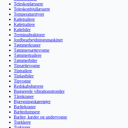
Teleskoplæssere
Teleskophjullæssere
Temperaturstyret
Køletrailere
Køletrailere
Kølebiler
Terminaltraktorer
Jordbearbejdningsmaskiner
Tømmerkraner
Tømmersættevogne
Tømmertrailere
Tømmerbiler
Tipsættevogne
Tiptrailere
Tiplastbiler
Tipvogne
Redskabsbærere
Bugserede vibrationstromler
Tårnkraner
Bjærgningskøretøjer
Bæltekraner
Bæltedumpere
Bælter, kæder og undervogne
Trækkere
Traktorer