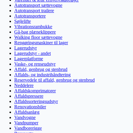
Autotransport sættevogne
Autotransport trailere
Autotransportere
Søjlelifte
Vibrationsrambukke
Gå-bag plæneklippere
Walking floor sættevogne
Rengøringsmaskiner til lager
Lagerudstyr
Lagerudstyr - andet
Lagerplatforme
Vaske- og renseudstyr
Affald, genbrug og stenbrud
Affalds- og industrihåndtering
Reservedele til affald, genbrug og stenbrud
Neddelere
Affaldskomprimatorer
Affaldspressere
Affaldssorteringsudstyr
Renovationsbiler
Affaldsanlæg
Vandvogne
Vandpumper
Vandborerigge