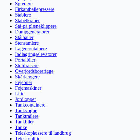
Spredere
Firkantballepressere
Stablere
Stabelkraner
Stå-på plæneklippere
Dampgeneratorer
Stålhaller
Stensamlere
Lagercontainere
Indlagringselevatorer
Portalbiler
Stubfræsere
Overjordsborerigge
Skårlæggere
Fejebiler
Fejemaskiner
Lifte
Jordlopper
Tankcontainere
Tankvogne
Tanktrailere
Tankbiler
Tanke
Teleskoplæssere til landbrug
Teleskoplifte