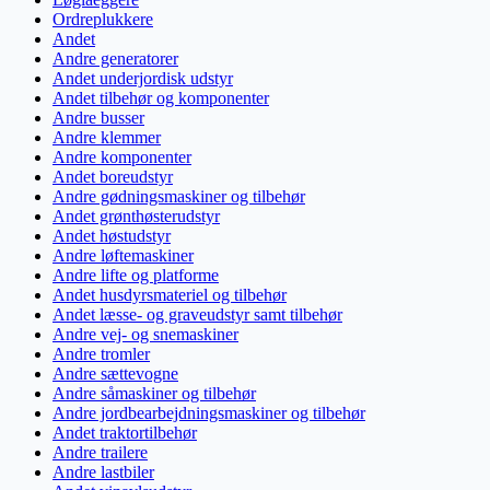
Ordreplukkere
Andet
Andre generatorer
Andet underjordisk udstyr
Andet tilbehør og komponenter
Andre busser
Andre klemmer
Andre komponenter
Andet boreudstyr
Andre gødningsmaskiner og tilbehør
Andet grønthøsterudstyr
Andet høstudstyr
Andre løftemaskiner
Andre lifte og platforme
Andet husdyrsmateriel og tilbehør
Andet læsse- og graveudstyr samt tilbehør
Andre vej- og snemaskiner
Andre tromler
Andre sættevogne
Andre såmaskiner og tilbehør
Andre jordbearbejdningsmaskiner og tilbehør
Andet traktortilbehør
Andre trailere
Andre lastbiler