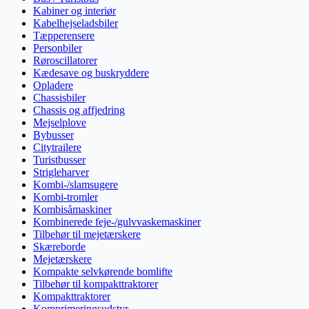
Kabiner og interiør
Kabelhejseladsbiler
Tæpperensere
Personbiler
Røroscillatorer
Kædesave og buskryddere
Opladere
Chassisbiler
Chassis og affjedring
Mejselplove
Bybusser
Citytrailere
Turistbusser
Strigleharver
Kombi-/slamsugere
Kombi-tromler
Kombisåmaskiner
Kombinerede feje-/gulvvaskemaskiner
Tilbehør til mejetærskere
Skæreborde
Mejetærskere
Kompakte selvkørende bomlifte
Tilbehør til kompakttraktorer
Kompakttraktorer
Komprimeringsudstyr