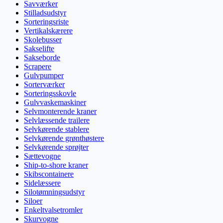
Savværker
Stilladsudstyr
Sorteringsriste
Vertikalskærere
Skolebusser
Sakselifte
Sakseborde
Scrapere
Gulvpumper
Sorterværker
Sorteringsskovle
Gulvvaskemaskiner
Selvmonterende kraner
Selvlæssende trailere
Selvkørende stablere
Selvkørende grønthøstere
Selvkørende sprøjter
Sættevogne
Ship-to-shore kraner
Skibscontainere
Sidelæssere
Silotømningsudstyr
Siloer
Enkeltvalsetromler
Skurvogne