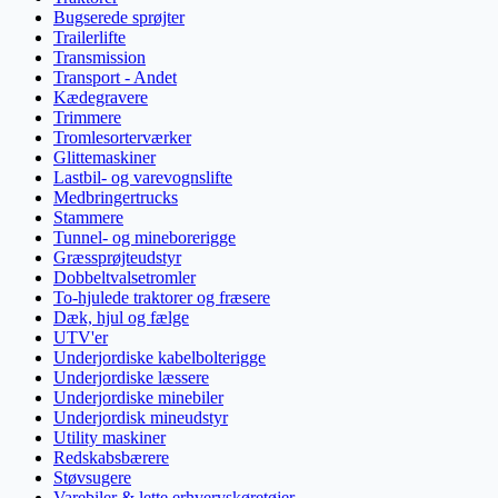
Bugserede sprøjter
Trailerlifte
Transmission
Transport - Andet
Kædegravere
Trimmere
Tromlesorterværker
Glittemaskiner
Lastbil- og varevognslifte
Medbringertrucks
Stammere
Tunnel- og mineborerigge
Græssprøjteudstyr
Dobbeltvalsetromler
To-hjulede traktorer og fræsere
Dæk, hjul og fælge
UTV'er
Underjordiske kabelbolterigge
Underjordiske læssere
Underjordiske minebiler
Underjordisk mineudstyr
Utility maskiner
Redskabsbærere
Støvsugere
Varebiler & lette erhvervskøretøjer