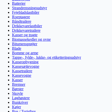
Batterier
Strandrensningsudstyr
Fejebladslastbiler
Roeptagere
Båndtrailere
Drikkevarelastbiler
Drikkevaretrailere
Kasser og tragte
Biomassekedler og ovne
Bitumensprøjter
Blade
Bomme og arme
Tappe-, fylde-, lukke- og etiketteringsudstyr
Kasseopbygning
Kassesættevogne
Kassetrailere
Kassevogne
Kasser
Bremser
Børster
Skovle
Løghøstere
Bunkriver
Køjer
Bus / Turistbus