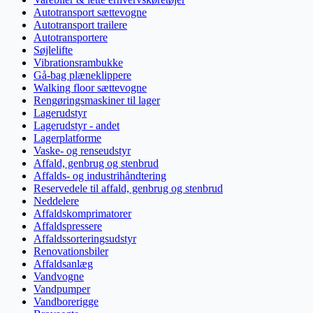
Autotransport sættevogne
Autotransport trailere
Autotransportere
Søjlelifte
Vibrationsrambukke
Gå-bag plæneklippere
Walking floor sættevogne
Rengøringsmaskiner til lager
Lagerudstyr
Lagerudstyr - andet
Lagerplatforme
Vaske- og renseudstyr
Affald, genbrug og stenbrud
Affalds- og industrihåndtering
Reservedele til affald, genbrug og stenbrud
Neddelere
Affaldskomprimatorer
Affaldspressere
Affaldssorteringsudstyr
Renovationsbiler
Affaldsanlæg
Vandvogne
Vandpumper
Vandborerigge