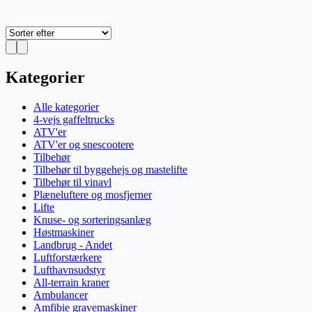
Kategorier
Alle kategorier
4-vejs gaffeltrucks
ATV'er
ATV'er og snescootere
Tilbehør
Tilbehør til byggehejs og mastelifte
Tilbehør til vinavl
Plæneluftere og mosfjerner
Lifte
Knuse- og sorteringsanlæg
Høstmaskiner
Landbrug - Andet
Luftforstærkere
Lufthavnsudstyr
All-terrain kraner
Ambulancer
Amfibie gravemaskiner