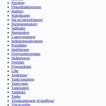
Spredere
Firkantballepressere
Stablere
Stabelkraner
Stå-på plæneklippere
Dampgeneratorer
Stålhaller
Stensamlere
Lagercontainere
Indlagringselevatorer
Portalbiler
Stubfræsere
Overjordsborerigge
Skårlæggere
Fejebiler
Fejemaskiner
Lifte
Jordlopper
Tankcontainere
Tankvogne
Tanktrailere
Tankbiler
Tanke
Teleskoplæssere til landbrug
Teleskoplifte