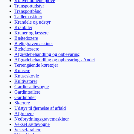
Konventionelle plove
Transportudstyr
Transportbånd
Tællemaskiner
Krandele og udstyr
Kranbiler
Kraner og læssere
Bæltedozere
Bæltegravemaskiner
Bæltelæssere
Afgrødebehandling og opbevaring
Afgrødebehandling og opbevaring - Andet
Terrengående køretøjer
Knusere
Knuseskovle
Kultivatorer
Gardinsættevogne
Gardintrailere
Gardinbiler
Skærere
Udstyr til fjernelse af affald
Afgrenere
Nedbrydningsgravemaskiner
Veksel-sættevogne
Veksel-trailere