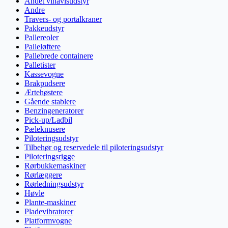
Andet vinavlsudstyr
Andre
Travers- og portalkraner
Pakkeudstyr
Pallereoler
Palleløftere
Pallebrede containere
Palletister
Kassevogne
Brakpudsere
Ærtehøstere
Gående stablere
Benzingeneratorer
Pick-up/Ladbil
Pæleknusere
Piloteringsudstyr
Tilbehør og reservedele til piloteringsudstyr
Piloteringsrigge
Rørbukkemaskiner
Rørlæggere
Rørledningsudstyr
Høvle
Plante-maskiner
Pladevibratorer
Platformvogne