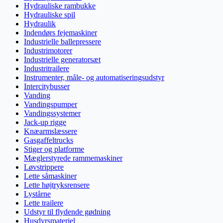
Hydrauliske rambukke
Hydrauliske spil
Hydraulik
Indendørs fejemaskiner
Industrielle ballepressere
Industrimotorer
Industrielle generatorsæt
Industritrailere
Instrumenter, måle- og automatiseringsudstyr
Intercitybusser
Vanding
Vandingspumper
Vandingssystemer
Jack-up rigge
Knæarmslæssere
Gasgaffeltrucks
Stiger og platforme
Mæglerstyrede rammemaskiner
Løvstrippere
Lette såmaskiner
Lette højtryksrensere
Lystårne
Lette trailere
Udstyr til flydende gødning
Husdyrsmateriel