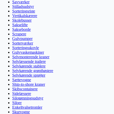
Savværker
Stilladsudstyr
Sorteringsriste
Vertikalskærere
Skolebusser
Sakselifte
Sakseborde
Scrapere
Gulvpumper
Sorterværker
Sorteringsskovle
Gulvvaskemaskiner
Selvmonterende kraner
Selvlæssende trailere
Selvkørende stablere
Selvkørende grønthøstere
Selvkørende sprøjter
Sættevogne
Ship-to-shore kraner
Skibscontainere
Sidelæssere
Silotømningsudstyr
Siloer
Enkeltvalsetromler
Skurvogne