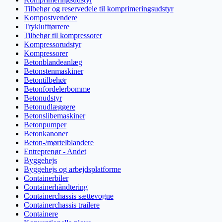
Tilbehør og reservedele til komprimeringsudstyr
Kompostvendere
Tryklufttørrere
Tilbehør til kompressorer
Kompressorudstyr
Kompressorer
Betonblandeanlæg
Betonstenmaskiner
Betontilbehør
Betonfordelerbomme
Betonudstyr
Betonudlæggere
Betonslibemaskiner
Betonpumper
Betonkanoner
Beton-/mørtelblandere
Entreprenør - Andet
Byggehejs
Byggehejs og arbejdsplatforme
Containerbiler
Containerhåndtering
Containerchassis sættevogne
Containerchassis trailere
Containere