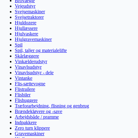
Brovaegte
Vejeudstyr
Svejsemaskiner
Svejsetraktorer
Hjuldozere
Hjullæssere
Hjulvaskere
Hjulgravemaskiner
Spil
Spil, taljer og materialelifte
Skårlæggere
Vinkælderudstyr
Vinavlsudstyr
Vinavlsudstyr - dele
Vintanke
Flis-sættevogne
Flistrailere
Flisbiler
Flishuggere
Træforarbejdning, flisning og genbrug
Brændekløvere og -save
Arbejdsbåde / pramme
Indpakkere
Zero turn klippere
Gravemaskiner