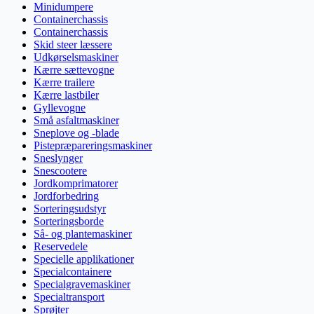
Minidumpere
Containerchassis
Containerchassis
Skid steer læssere
Udkørselsmaskiner
Kærre sættevogne
Kærre trailere
Kærre lastbiler
Gyllevogne
Små asfaltmaskiner
Sneplove og -blade
Pistepræpareringsmaskiner
Sneslynger
Snescootere
Jordkomprimatorer
Jordforbedring
Sorteringsudstyr
Sorteringsborde
Så- og plantemaskiner
Reservedele
Specielle applikationer
Specialcontainere
Specialgravemaskiner
Specialtransport
Sprøjter