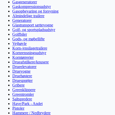
Gasgeneratorer
Gaskompressionsudstyr
Gasopbevaring og forsyning
Almindelige trailere
Generatorer
Glastransport sættevogne
Golf- og sportspladsudstyr
Golfbiler
Gods- og møbellifte
Vejhøvle
Korn-/ensilagetrailere
Kornrensningsudstyr
Korntørrerier
Drueafstilkere/knusere
Drueelevatorer
Druevogne
Druehøstere
Druesprøjter
Gribere
Greenklippere
Greentromler
Saltspredere
Have/Park - Andet
Pistoler
Hammere / Nedbrydere