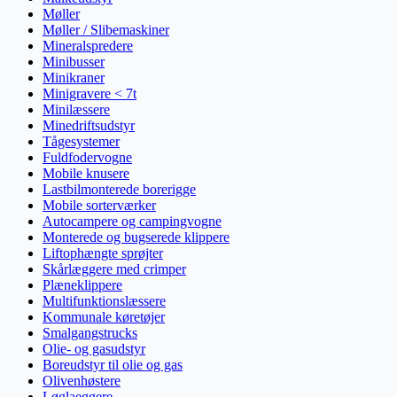
Møller
Møller / Slibemaskiner
Mineralspredere
Minibusser
Minikraner
Minigravere < 7t
Minilæssere
Minedriftsudstyr
Tågesystemer
Fuldfodervogne
Mobile knusere
Lastbilmonterede borerigge
Mobile sorterværker
Autocampere og campingvogne
Monterede og bugserede klippere
Liftophængte sprøjter
Skårlæggere med crimper
Plæneklippere
Multifunktionslæssere
Kommunale køretøjer
Smalgangstrucks
Olie- og gasudstyr
Boreudstyr til olie og gas
Olivenhøstere
Løglaeggere