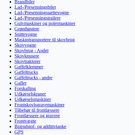
Brandbiler
Lad-/Presenningsbiler
Lad-/Presenningssættevogne
Lad-/Presenningstrailere
Gulvmaskiner og polermaskiner
Grønthøstere
Snittevogne
Maskintransportere til skovbrug
Skovvogne
Skovbrug - Andet
Skovknusere
Skovtraktorer
Gaffelklemmer
Gaffeltrucks
Gaffeltrucks - andre
Gafler
Forskalling
Udkørselskraner
Udkørselsmaskiner
Frontskovlsgravemaskiner
Tilbehør til frontlæssere
Frontlæssere og gravere
Frontvægte
Brændstof- og additivtanke
GPS