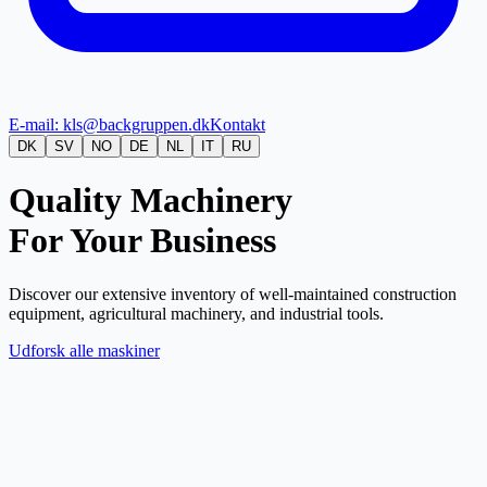
E-mail: kls@backgruppen.dk
Kontakt
DK
SV
NO
DE
NL
IT
RU
Quality Machinery
For Your Business
Discover our extensive inventory of well-maintained construction
equipment, agricultural machinery, and industrial tools.
Udforsk alle maskiner