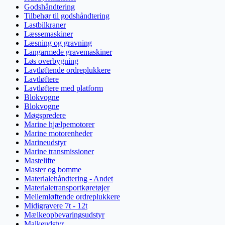
Godshåndtering
Tilbehør til godshåndtering
Lastbilkraner
Læssemaskiner
Læsning og gravning
Langarmede gravemaskiner
Løs overbygning
Lavtløftende ordreplukkere
Lavtløftere
Lavtløftere med platform
Blokvogne
Blokvogne
Møgspredere
Marine hjælpemotorer
Marine motorenheder
Marineudstyr
Marine transmissioner
Mastelifte
Master og bomme
Materialehåndtering - Andet
Materialetransportkøretøjer
Mellemløftende ordreplukkere
Midigravere 7t - 12t
Mælkeopbevaringsudstyr
Malkeudstyr