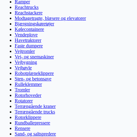
Ramper
Reachtrucks
Reachstackere
Modtagetragte, blæsere og elevatorer
Bjærgningskøretøjer
Kølecontainere
Vendeplove
Havetraktorer
Faste dumpere
Vejtromler
Vej- og snemaskiner
Vejbygning
Vejhøvle
Robotplæneklippere
Sten- og betonsave
Rulleklemmer
Tromler
Rotorhoveder
Rotatorer
Terrængående kraner
Terrængående trucks
Rotorklippere
Rundballepressere
Rensere
Sand- og saltspredere