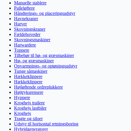
Manuelle stablere
Palleløftere
Håndterings- og placeringsudstyr
Havnekraner
Harver
Skovningskraner
Fældehoveder
Skovningsmaskiner
Harwardere
Toppere
Tilbehør til hø- og græsmaskiner
Hø- og græsmaskiner
Opvarmnings- og optøningsudstyr
Tunge såmaskiner
Hækkeklippere
Hækkeklippere
Højløftende ordreplukkere
Højtryksrensere
Hyppere
Kroghejs trailere
Kroghejs lastbiler
Kroghejs
Tragte og siloer
Udstyr til horisontal retningsboring
Hybridgeneratorer