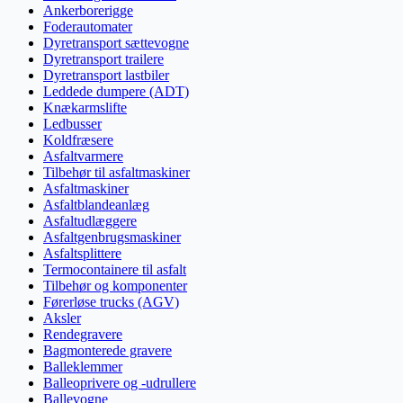
Ankerborerigge
Foderautomater
Dyretransport sættevogne
Dyretransport trailere
Dyretransport lastbiler
Leddede dumpere (ADT)
Knækarmslifte
Ledbusser
Koldfræsere
Asfaltvarmere
Tilbehør til asfaltmaskiner
Asfaltmaskiner
Asfaltblandeanlæg
Asfaltudlæggere
Asfaltgenbrugsmaskiner
Asfaltsplittere
Termocontainere til asfalt
Tilbehør og komponenter
Førerløse trucks (AGV)
Aksler
Rendegravere
Bagmonterede gravere
Balleklemmer
Balleoprivere og -udrullere
Ballevogne