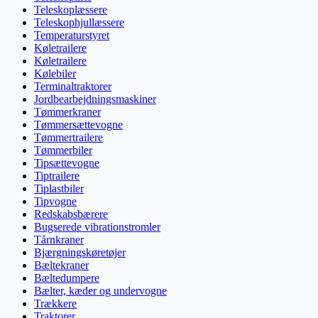
Teleskoplæssere
Teleskophjullæssere
Temperaturstyret
Køletrailere
Køletrailere
Kølebiler
Terminaltraktorer
Jordbearbejdningsmaskiner
Tømmerkraner
Tømmersættevogne
Tømmertrailere
Tømmerbiler
Tipsættevogne
Tiptrailere
Tiplastbiler
Tipvogne
Redskabsbærere
Bugserede vibrationstromler
Tårnkraner
Bjærgningskøretøjer
Bæltekraner
Bæltedumpere
Bælter, kæder og undervogne
Trækkere
Traktorer