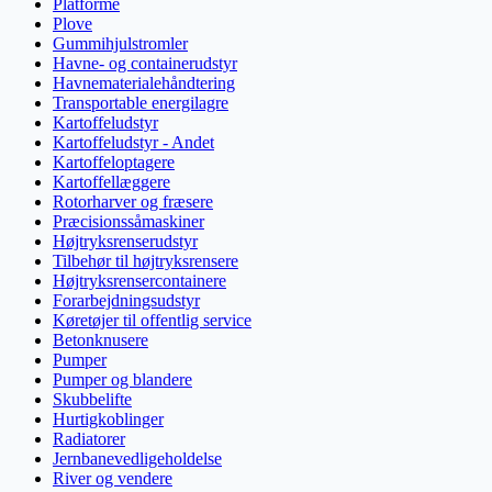
Platforme
Plove
Gummihjulstromler
Havne- og containerudstyr
Havnematerialehåndtering
Transportable energilagre
Kartoffeludstyr
Kartoffeludstyr - Andet
Kartoffeloptagere
Kartoffellæggere
Rotorharver og fræsere
Præcisionssåmaskiner
Højtryksrenserudstyr
Tilbehør til højtryksrensere
Højtryksrensercontainere
Forarbejdningsudstyr
Køretøjer til offentlig service
Betonknusere
Pumper
Pumper og blandere
Skubbelifte
Hurtigkoblinger
Radiatorer
Jernbanevedligeholdelse
River og vendere