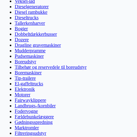
Veksel-lad
Dieselgeneratorer
Diesel rambukke
Dieseltrucks
Tallerkenharver
Bogier
Dobbeltdækkerbusser
Dozere
Dragline gravemaskiner
Mudderpramme
Pudsemaskiner
Boreudstyr
Tilbehør og reservedele til boreudstyr
Boremaskiner
Tip-trailere
El-gaffeltrucks
Elektronik
Motorer
Fairwayklippere
Landbrugs-/kornbiler
Fodervogne
Fældebunkelæggere
Gødningsspredning
Marktromler
Filtreringsudstyr