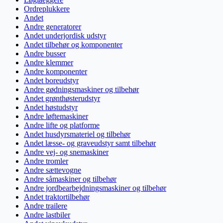
Ordreplukkere
Andet
Andre generatorer
Andet underjordisk udstyr
Andet tilbehør og komponenter
Andre busser
Andre klemmer
Andre komponenter
Andet boreudstyr
Andre gødningsmaskiner og tilbehør
Andet grønthøsterudstyr
Andet høstudstyr
Andre løftemaskiner
Andre lifte og platforme
Andet husdyrsmateriel og tilbehør
Andet læsse- og graveudstyr samt tilbehør
Andre vej- og snemaskiner
Andre tromler
Andre sættevogne
Andre såmaskiner og tilbehør
Andre jordbearbejdningsmaskiner og tilbehør
Andet traktortilbehør
Andre trailere
Andre lastbiler