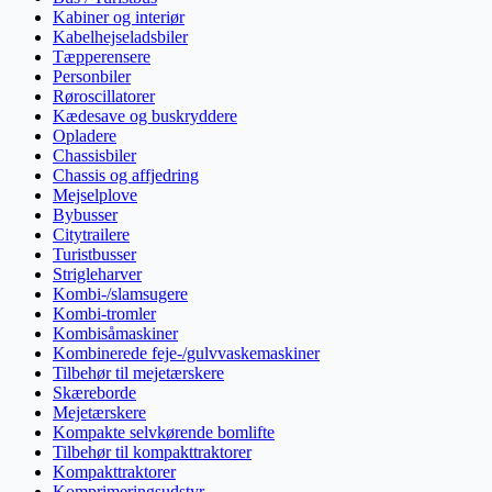
Kabiner og interiør
Kabelhejseladsbiler
Tæpperensere
Personbiler
Røroscillatorer
Kædesave og buskryddere
Opladere
Chassisbiler
Chassis og affjedring
Mejselplove
Bybusser
Citytrailere
Turistbusser
Strigleharver
Kombi-/slamsugere
Kombi-tromler
Kombisåmaskiner
Kombinerede feje-/gulvvaskemaskiner
Tilbehør til mejetærskere
Skæreborde
Mejetærskere
Kompakte selvkørende bomlifte
Tilbehør til kompakttraktorer
Kompakttraktorer
Komprimeringsudstyr