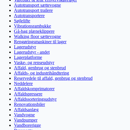
Autotransport sættevogne
Autotransport trailere
Autotransportere
Søjlelifte
Vibrationsrambukke
Gå-bag plæneklippere
Walking floor sættevogne
Rengøringsmaskiner til lager
Lagerudstyr
Lagerudstyr - andet
Lagerplatforme
Vaske- og renseudstyr
Affald, genbrug og stenbrud
Affalds- og industrihåndtering
Reservedele til affald, genbrug og stenbrud
Neddelere
Affaldskomprimatorer
Affaldspressere
Affaldssorteringsudstyr
Renovationsbiler
Affaldsanlæg
Vandvogne
Vandpumper
Vandborerigge