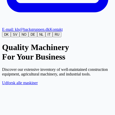
E-mail: kls@backgruppen.dk
Kontakt
DK
SV
NO
DE
NL
IT
RU
Quality Machinery
For Your Business
Discover our extensive inventory of well-maintained construction
equipment, agricultural machinery, and industrial tools.
Udforsk alle maskiner