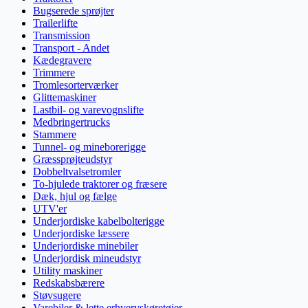
Bugserede sprøjter
Trailerlifte
Transmission
Transport - Andet
Kædegravere
Trimmere
Tromlesorterværker
Glittemaskiner
Lastbil- og varevognslifte
Medbringertrucks
Stammere
Tunnel- og mineborerigge
Græssprøjteudstyr
Dobbeltvalsetromler
To-hjulede traktorer og fræsere
Dæk, hjul og fælge
UTV'er
Underjordiske kabelbolterigge
Underjordiske læssere
Underjordiske minebiler
Underjordisk mineudstyr
Utility maskiner
Redskabsbærere
Støvsugere
Varebiler & lette erhvervskøretøjer