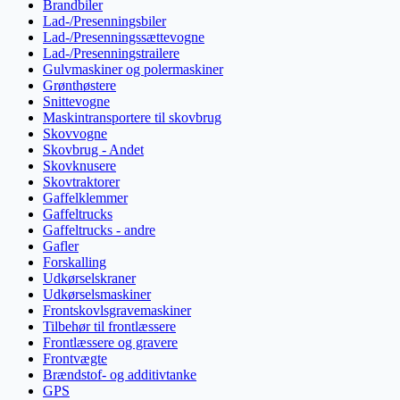
Brandbiler
Lad-/Presenningsbiler
Lad-/Presenningssættevogne
Lad-/Presenningstrailere
Gulvmaskiner og polermaskiner
Grønthøstere
Snittevogne
Maskintransportere til skovbrug
Skovvogne
Skovbrug - Andet
Skovknusere
Skovtraktorer
Gaffelklemmer
Gaffeltrucks
Gaffeltrucks - andre
Gafler
Forskalling
Udkørselskraner
Udkørselsmaskiner
Frontskovlsgravemaskiner
Tilbehør til frontlæssere
Frontlæssere og gravere
Frontvægte
Brændstof- og additivtanke
GPS