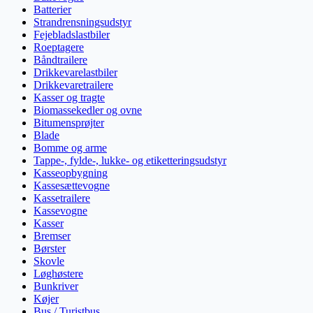
Batterier
Strandrensningsudstyr
Fejebladslastbiler
Roeptagere
Båndtrailere
Drikkevarelastbiler
Drikkevaretrailere
Kasser og tragte
Biomassekedler og ovne
Bitumensprøjter
Blade
Bomme og arme
Tappe-, fylde-, lukke- og etiketteringsudstyr
Kasseopbygning
Kassesættevogne
Kassetrailere
Kassevogne
Kasser
Bremser
Børster
Skovle
Løghøstere
Bunkriver
Køjer
Bus / Turistbus