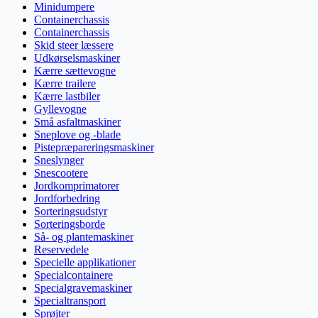
Minidumpere
Containerchassis
Containerchassis
Skid steer læssere
Udkørselsmaskiner
Kærre sættevogne
Kærre trailere
Kærre lastbiler
Gyllevogne
Små asfaltmaskiner
Sneplove og -blade
Pistepræpareringsmaskiner
Sneslynger
Snescootere
Jordkomprimatorer
Jordforbedring
Sorteringsudstyr
Sorteringsborde
Så- og plantemaskiner
Reservedele
Specielle applikationer
Specialcontainere
Specialgravemaskiner
Specialtransport
Sprøjter