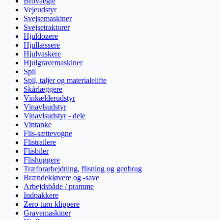
Brovaegte
Vejeudstyr
Svejsemaskiner
Svejsetraktorer
Hjuldozere
Hjullæssere
Hjulvaskere
Hjulgravemaskiner
Spil
Spil, taljer og materialelifte
Skårlæggere
Vinkælderudstyr
Vinavlsudstyr
Vinavlsudstyr - dele
Vintanke
Flis-sættevogne
Flistrailere
Flisbiler
Flishuggere
Træforarbejdning, flisning og genbrug
Brændekløvere og -save
Arbejdsbåde / pramme
Indpakkere
Zero turn klippere
Gravemaskiner