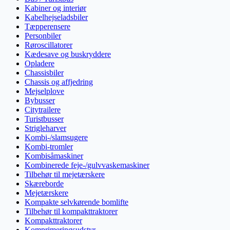
Kabiner og interiør
Kabelhejseladsbiler
Tæpperensere
Personbiler
Røroscillatorer
Kædesave og buskryddere
Opladere
Chassisbiler
Chassis og affjedring
Mejselplove
Bybusser
Citytrailere
Turistbusser
Strigleharver
Kombi-/slamsugere
Kombi-tromler
Kombisåmaskiner
Kombinerede feje-/gulvvaskemaskiner
Tilbehør til mejetærskere
Skæreborde
Mejetærskere
Kompakte selvkørende bomlifte
Tilbehør til kompakttraktorer
Kompakttraktorer
Komprimeringsudstyr