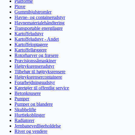
Platforme
Plove
Gummihjulstromler
Havne- og containerudstyr
Havnematerialehåndtering
Transportable energilagre
Kartoffeludstyr
Kartoffeludstyr - Andet
Kartoffeloptagere
Kartoffellæggere
Rotorharver og fræsere
Præcisionssåmaskiner
Højtryksrenserudstyr
Tilbehør til højtryksrensere
Højtryksrensercontainere
Forarbejdningsudstyr
Køretøjer til offentlig service
Betonknusere
Pumper
Pumper og blandere
Skubbelifte
Hurtigkoblinger
Radiatorer
Jernbanevedligeholdelse
River og vendere