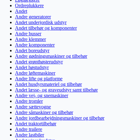
Ordreplukkere
Andet
Andre generatorer
Andet underjordisk udstyr
Andet tilbehør og komponenter
Andre busser
Andre klemmer
Andre komponenter
Andet boreudstyr
Andre gødningsmaskiner og tilbehør
Andet grønthøsterudstyr
Andet høstudstyr
Andre løftemaskiner
Andre lifte og platforme
Andet husdyrsmateriel og tilbehør
Andet læsse- og graveudstyr samt tilbehør
Andre vej- og snemaskiner
Andre tromler
Andre sættevogne
Andre såmaskiner og tilbehør
Andre jordbearbejdningsmaskiner og tilbehør
Andet traktortilbehør
Andre trailere
Andre lastbiler