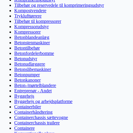
Tilbehør og reservedele til komprimeringsudstyr
Kompostvendere
Tryklufttørrere
Tilbehør til kompressorer
Kompressorudstyr
Kompressorer
Betonblandeanlæg
Betonstenmaskiner
Betontilbehør
Betonfordelerbomme
Betonudstyr
Betonudlæggere
Betonslibemaskiner
Betonpumper
Betonkanoner
Beton-/mørtelblandere
Entreprenør - Andet
Byggehejs
Byggehejs og arbejdsplatforme
Containerbiler
Containerhåndtering
Containerchassis sættevogne
Containerchassis trailere
Containere