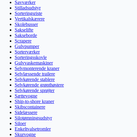
Savværker
Stilladsudstyr
Sorteringsriste
Vertikalskærere
Skolebusser
Sakselifte
Sakseborde
Scrapere
Gulvpumper
Sorterværker
Sorteringsskovle
Gulvvaskemaskiner
Selvmonterende kraner
Selvlæssende trailere
Selvkørende stablere
Selvkørende grønthøstere
Selvkørende sprøjter
Sættevogne
Ship-to-shore kraner
Skibscontainere
Sidelæssere
Silotømningsudstyr
Siloer
Enkeltvalsetromler
Skurvogne