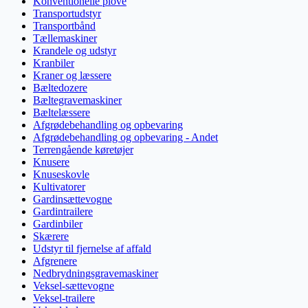
Konventionelle plove
Transportudstyr
Transportbånd
Tællemaskiner
Krandele og udstyr
Kranbiler
Kraner og læssere
Bæltedozere
Bæltegravemaskiner
Bæltelæssere
Afgrødebehandling og opbevaring
Afgrødebehandling og opbevaring - Andet
Terrengående køretøjer
Knusere
Knuseskovle
Kultivatorer
Gardinsættevogne
Gardintrailere
Gardinbiler
Skærere
Udstyr til fjernelse af affald
Afgrenere
Nedbrydningsgravemaskiner
Veksel-sættevogne
Veksel-trailere