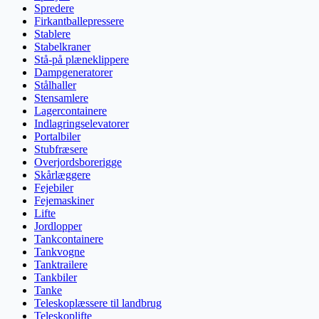
Spredere
Firkantballepressere
Stablere
Stabelkraner
Stå-på plæneklippere
Dampgeneratorer
Stålhaller
Stensamlere
Lagercontainere
Indlagringselevatorer
Portalbiler
Stubfræsere
Overjordsborerigge
Skårlæggere
Fejebiler
Fejemaskiner
Lifte
Jordlopper
Tankcontainere
Tankvogne
Tanktrailere
Tankbiler
Tanke
Teleskoplæssere til landbrug
Teleskoplifte