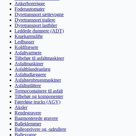
Ankerborerigge
Foderautomater
Dyretransport sættevogne
Dyretransport trailere
Dyretransport lastbiler
Leddede dumpere (ADT)
Knækarmslifte
Ledbusser
Koldfræsere
Asfaltvarmere
Tilbehør til asfaltmaskiner
Asfaltmaskiner
Asfaltblandeanlæg
Asfaltudlæggere
Asfaltgenbrugsmaskiner
Asfaltsplittere
Termocontainere til asfalt
Tilbehør og komponenter
Førerløse trucks (AGV)
Aksler
Rendegravere
Bagmonterede gravere
Balleklemmer
Balleoprivere og -udrullere
Ballevogne