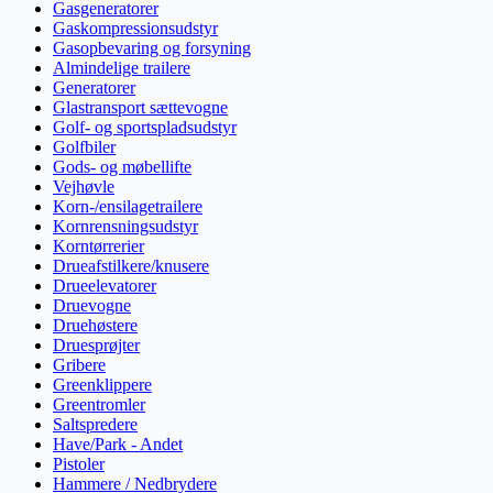
Gasgeneratorer
Gaskompressionsudstyr
Gasopbevaring og forsyning
Almindelige trailere
Generatorer
Glastransport sættevogne
Golf- og sportspladsudstyr
Golfbiler
Gods- og møbellifte
Vejhøvle
Korn-/ensilagetrailere
Kornrensningsudstyr
Korntørrerier
Drueafstilkere/knusere
Drueelevatorer
Druevogne
Druehøstere
Druesprøjter
Gribere
Greenklippere
Greentromler
Saltspredere
Have/Park - Andet
Pistoler
Hammere / Nedbrydere