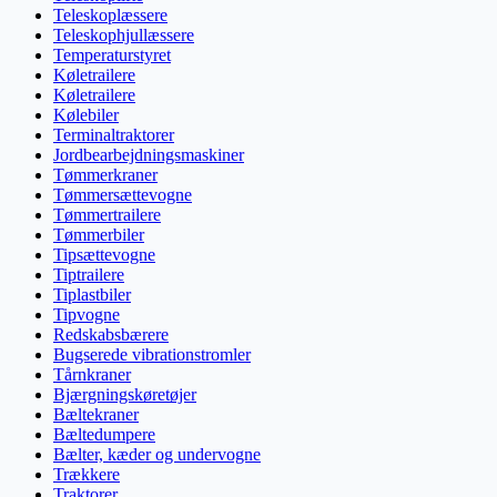
Teleskoplæssere
Teleskophjullæssere
Temperaturstyret
Køletrailere
Køletrailere
Kølebiler
Terminaltraktorer
Jordbearbejdningsmaskiner
Tømmerkraner
Tømmersættevogne
Tømmertrailere
Tømmerbiler
Tipsættevogne
Tiptrailere
Tiplastbiler
Tipvogne
Redskabsbærere
Bugserede vibrationstromler
Tårnkraner
Bjærgningskøretøjer
Bæltekraner
Bæltedumpere
Bælter, kæder og undervogne
Trækkere
Traktorer