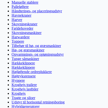
Manuelle stablere
Palleløftere
Håndterings- og placeringsudstyr
Havnekraner
Harver
Skovningskraner
Fældehoveder
Skovningsmaskiner
Harwardere
Toppere
Tilbehør til hø- og græsmaskiner
Hø- og græsmaskiner
Opvarmnings- og optøningsudstyr
Tunge såmaskiner
Hækkeklippere
Hækkeklippere
Højløftende ordreplukkere
Højtryksrensere
Hyppere
Kroghejs trailere
Kroghejs lastbiler
Kroghejs
Tragte og siloer
Udstyr til horisontal retningsboring
Hybridgeneratorer