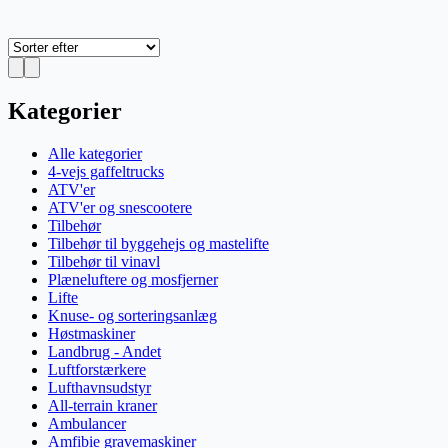
Kategorier
Alle kategorier
4-vejs gaffeltrucks
ATV'er
ATV'er og snescootere
Tilbehør
Tilbehør til byggehejs og mastelifte
Tilbehør til vinavl
Plæneluftere og mosfjerner
Lifte
Knuse- og sorteringsanlæg
Høstmaskiner
Landbrug - Andet
Luftforstærkere
Lufthavnsudstyr
All-terrain kraner
Ambulancer
Amfibie gravemaskiner