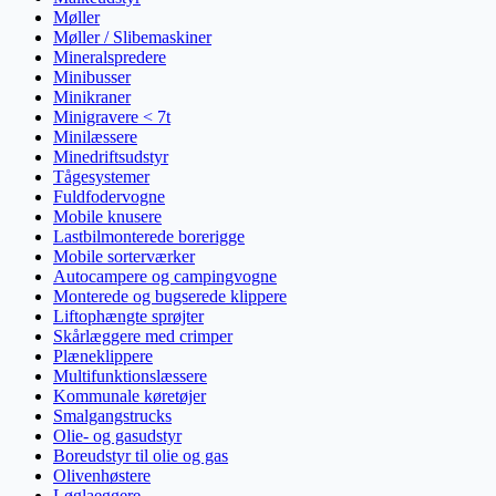
Møller
Møller / Slibemaskiner
Mineralspredere
Minibusser
Minikraner
Minigravere < 7t
Minilæssere
Minedriftsudstyr
Tågesystemer
Fuldfodervogne
Mobile knusere
Lastbilmonterede borerigge
Mobile sorterværker
Autocampere og campingvogne
Monterede og bugserede klippere
Liftophængte sprøjter
Skårlæggere med crimper
Plæneklippere
Multifunktionslæssere
Kommunale køretøjer
Smalgangstrucks
Olie- og gasudstyr
Boreudstyr til olie og gas
Olivenhøstere
Løglaeggere