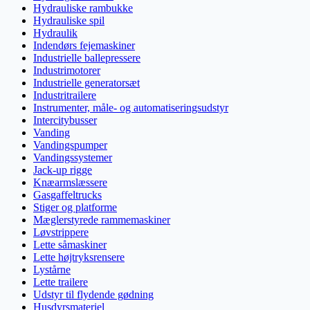
Hydrauliske rambukke
Hydrauliske spil
Hydraulik
Indendørs fejemaskiner
Industrielle ballepressere
Industrimotorer
Industrielle generatorsæt
Industritrailere
Instrumenter, måle- og automatiseringsudstyr
Intercitybusser
Vanding
Vandingspumper
Vandingssystemer
Jack-up rigge
Knæarmslæssere
Gasgaffeltrucks
Stiger og platforme
Mæglerstyrede rammemaskiner
Løvstrippere
Lette såmaskiner
Lette højtryksrensere
Lystårne
Lette trailere
Udstyr til flydende gødning
Husdyrsmateriel