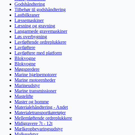
Godshåndtering
Tilbehør til godshåndtering
Lastbilkraner
Læssemaskiner
Læsning og gravning
Langarmede gravemaskiner
Løs overbygning
Lavtløftende ordreplukkere
Lavtløftere
Lavtløftere med platform
Blokvogne
Blokvogne
Møgspredere
Marine hjælpemotorer
Marine motorenheder
Marineudstyr
Marine transmissioner
Mastelifte
Master og bomme
Materialehåndtering - Andet
Materialetransportkøretøjer
Mellemløftende ordreplukkere
Midigravere 7t - 12t
Mælkeopbevaringsudstyr
Malkeudstyr