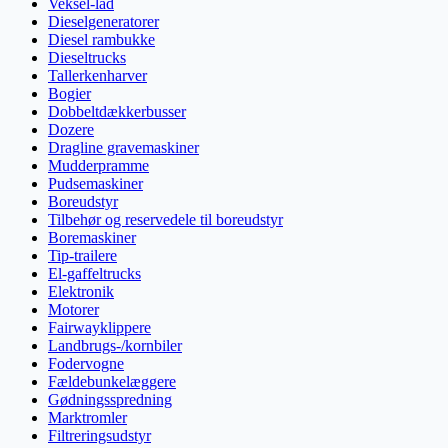
Veksel-lad
Dieselgeneratorer
Diesel rambukke
Dieseltrucks
Tallerkenharver
Bogier
Dobbeltdækkerbusser
Dozere
Dragline gravemaskiner
Mudderpramme
Pudsemaskiner
Boreudstyr
Tilbehør og reservedele til boreudstyr
Boremaskiner
Tip-trailere
El-gaffeltrucks
Elektronik
Motorer
Fairwayklippere
Landbrugs-/kornbiler
Fodervogne
Fældebunkelæggere
Gødningsspredning
Marktromler
Filtreringsudstyr