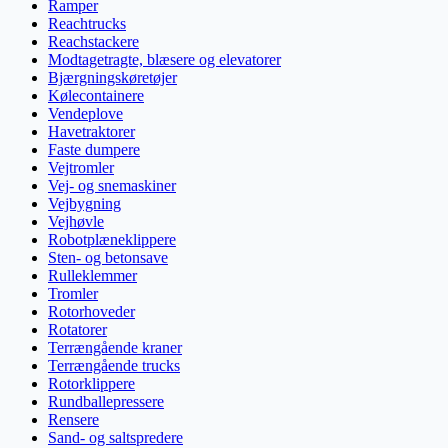
Ramper
Reachtrucks
Reachstackere
Modtagetragte, blæsere og elevatorer
Bjærgningskøretøjer
Kølecontainere
Vendeplove
Havetraktorer
Faste dumpere
Vejtromler
Vej- og snemaskiner
Vejbygning
Vejhøvle
Robotplæneklippere
Sten- og betonsave
Rulleklemmer
Tromler
Rotorhoveder
Rotatorer
Terrængående kraner
Terrængående trucks
Rotorklippere
Rundballepressere
Rensere
Sand- og saltspredere